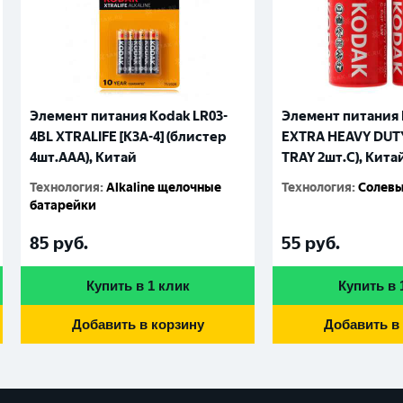
Элемент питания Kodak LR03-
Элемент питания 
4BL XTRALIFE [K3A-4] (блистер
EXTRA HEAVY DUTY 
4шт.AАА), Китай
TRAY 2шт.C), Кита
Технология
:
Alkaline щелочные
Технология
:
Солевы
батарейки
85
руб.
55
руб.
Купить в 1 клик
Купить в 
Добавить в корзину
Добавить в