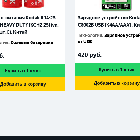
т питания Kodak R14-2S
Зарядное устройство Kod
HEAVY DUTY [KCHZ 2S] (уп.
С8002B USB [K4AA/AAA] , К
шт.C), Китай
Технология
:
Зарядное устро
от USB
огия
:
Солевые батарейки
420
руб.
б.
Купить в 1 клик
Купить в 1 клик
Добавить в корзину
Добавить в корзину