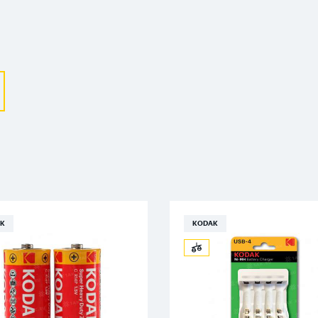
Выберите ваш город
Великий Новгород
Санкт-Петербург
Гатчина
Смоленск
K
KODAK
Москва