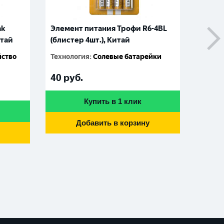
ak
Элемент питания Трофи R6-4BL
Батар
итай
(блистер 4шт.), Китай
алкал
блист
йство
Технология
:
Солевые батарейки
08175
411090
40
руб.
210
р
Купить в 1 клик
Добавить в корзину