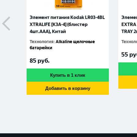
Элемент питания Kodak LR03-4BL
Элемен
XTRALIFE [K3A-4] (блистер
EXTRA 
4шт.AАА), Китай
TRAY 2
Технология
:
Alkaline щелочные
Технол
батарейки
55
ру
85
руб.
Купить в 1 клик
Добавить в корзину