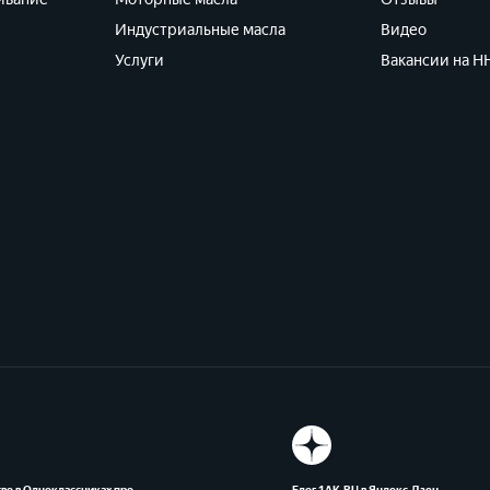
Индустриальные масла
Видео
Услуги
Вакансии на HH
во в Одноклассниках про
Блог 1АК.RU в Яндекс.Дзен