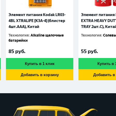
Элемент питания Kodak LR03-
Элемент питания 
4BL XTRALIFE [K3A-4] (блистер
EXTRA HEAVY DUTY 
4шт.AАА), Китай
TRAY 2шт.C), Кита
Технология
:
Alkaline щелочные
Технология
:
Солевы
батарейки
85
руб.
55
руб.
Купить в 1 клик
Купить в 
Добавить в корзину
Добавить в