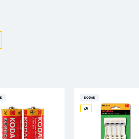
Выберите ваш город
Великий Новгород
Санкт-Петербург
Гатчина
Смоленск
K
KODAK
Москва