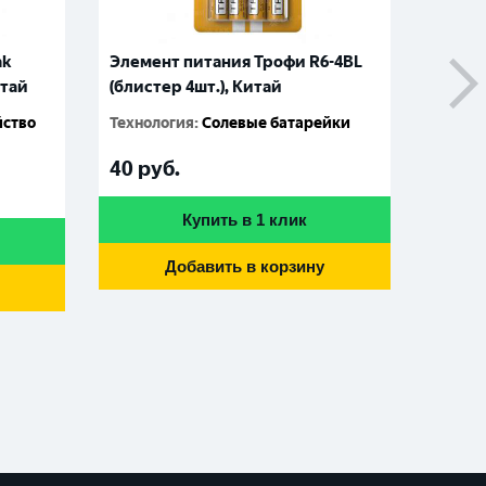
ak
Элемент питания Трофи R6-4BL
Батар
итай
(блистер 4шт.), Китай
алкал
блист
йство
Технология
:
Солевые батарейки
08175
411090
40
руб.
210
р
Купить в 1 клик
Добавить в корзину