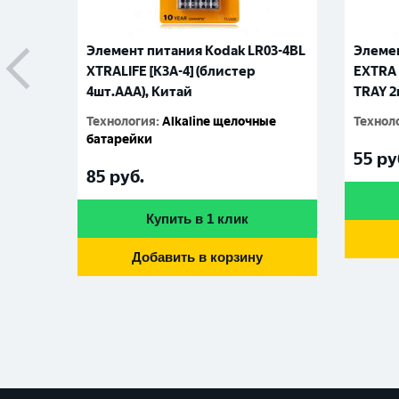
Элемент питания Kodak LR03-4BL
Элемен
XTRALIFE [K3A-4] (блистер
EXTRA 
4шт.AАА), Китай
TRAY 2
Технология
:
Alkaline щелочные
Технол
батарейки
55
ру
85
руб.
Купить в 1 клик
Добавить в корзину