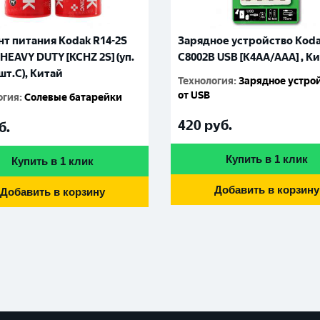
т питания Kodak R14-2S
Зарядное устройство Kod
HEAVY DUTY [KCHZ 2S] (уп.
С8002B USB [K4AA/AAA] , К
шт.C), Китай
Технология
:
Зарядное устро
от USB
огия
:
Солевые батарейки
420
руб.
б.
Купить в 1 клик
Купить в 1 клик
Добавить в корзину
Добавить в корзину