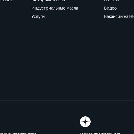
Индустриальные масла
Видео
Услуги
Вакансии на HH
во в Одноклассниках про
Блог 1АК.RU в Яндекс.Дзен