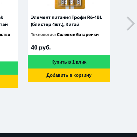
ak
Элемент питания Трофи R6-4BL
Батар
итай
(блистер 4шт.), Китай
алкал
блист
йство
Технология
:
Солевые батарейки
08175
411090
40
руб.
210
р
Купить в 1 клик
Добавить в корзину