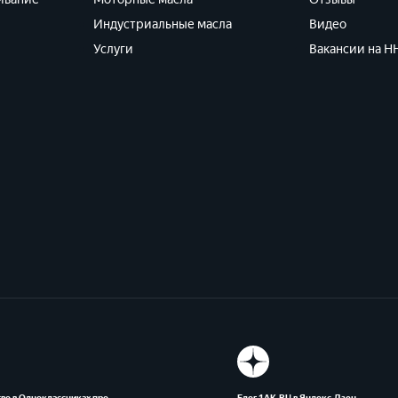
Индустриальные масла
Видео
Услуги
Вакансии на HH
во в Одноклассниках про
Блог 1АК.RU в Яндекс.Дзен