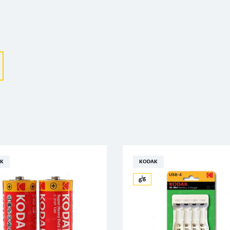
Выберите ваш город
Великий Новгород
Санкт-Петербург
Гатчина
Смоленск
K
KODAK
Москва