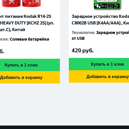
т питания Kodak R14-2S
Зарядное устройство Kod
HEAVY DUTY [KCHZ 2S] (уп.
С8002B USB [K4AA/AAA] , К
шт.C), Китай
Технология
:
Зарядное устро
от USB
огия
:
Солевые батарейки
420
руб.
б.
Купить в 1 клик
Купить в 1 клик
Добавить в корзину
Добавить в корзину