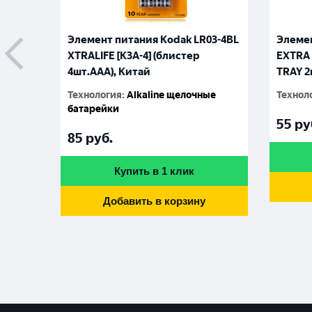
Элемент питания Kodak LR03-4BL
Элемен
XTRALIFE [K3A-4] (блистер
EXTRA 
4шт.AАА), Китай
TRAY 2
Технология
:
Alkaline щелочные
Технол
батарейки
55
ру
85
руб.
Купить в 1 клик
Добавить в корзину