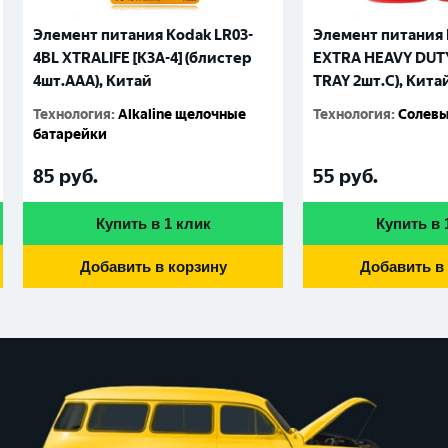
Элемент питания Kodak LR03-
Элемент питания 
4BL XTRALIFE [K3A-4] (блистер
EXTRA HEAVY DUTY 
4шт.AАА), Китай
TRAY 2шт.C), Кита
Технология
:
Alkaline щелочные
Технология
:
Солевы
батарейки
85
руб.
55
руб.
Купить в 1 клик
Купить в 
Добавить в корзину
Добавить в