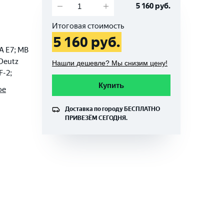
5 160
руб.
Итоговая стоимость
5 160
руб.
A E7; MB
 Deutz
Нашли дешевле? Мы снизим цену!
F-2;
Купить
ое
Доставка по городу
БЕСПЛАТНО
ПРИВЕЗЁМ СЕГОДНЯ.