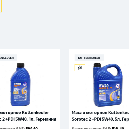
Великий Новгород
Санкт-Петербург
Гатчина
Смоленск
Москва
ENKEULER
KUTTENKEULER
моторное Kuttenkeuler
Масло моторное Kuttenkeu
c 2 +PDi 5W40, 1л, Германия
Sorotec 2 +PDi 5W40, 5л, Г
вязкости SAE
:
5W-40
Класс вязкости SAE
:
5W-40