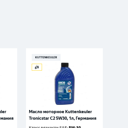
KUTTENKEULER
KUT
ler
Масло моторное Kuttenkeuler
Масло
ермания
Tronicstar C2 5W30, 1л, Германия
Tronic
Класс вязкости SAE
:
5W-30
Класс 