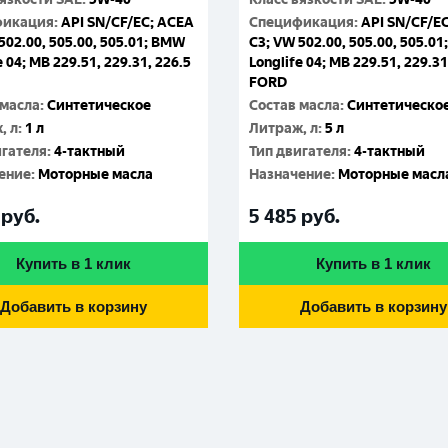
фикация
:
API SN/CF/EC; ACEA
Спецификация
:
API SN/CF/E
502.00, 505.00, 505.01; BMW
C3; VW 502.00, 505.00, 505.0
e 04; MB 229.51, 229.31, 226.5
Longlife 04; MB 229.51, 229.31
FORD
 масла
:
Синтетическое
Состав масла
:
Синтетическо
, л
:
1 л
Литраж, л
:
5 л
игателя
:
4-тактный
Тип двигателя
:
4-тактный
ение
:
Моторные масла
Назначение
:
Моторные масл
руб.
5 485
руб.
Купить в 1 клик
Купить в 1 клик
Добавить в корзину
Добавить в корзину