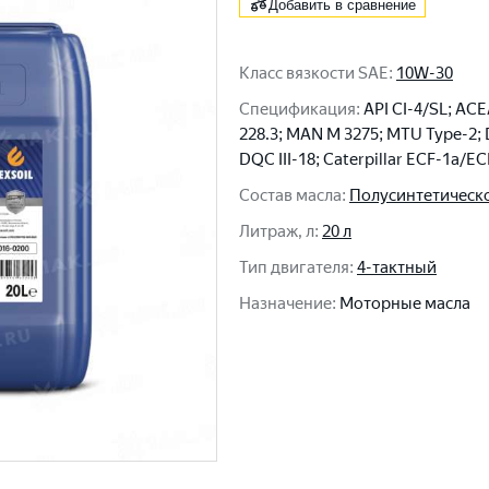
Добавить в сравнение
Класс вязкости SAE
:
10W-30
Спецификация
:
API CI-4/SL; ACE
228.3; MAN M 3275; MTU Type-2;
DQC III-18; Caterpillar ECF-1а/EC
Состав масла
:
Полусинтетическ
Литраж, л
:
20 л
Тип двигателя
:
4-тактный
Назначение
:
Моторные масла