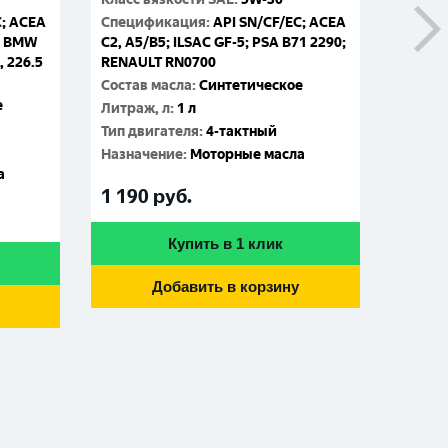
C; ACEA
Спецификация
:
API SN/CF/EC; ACEA
Специ
1; BMW
C2, A5/B5; ILSAC GF-5; PSA B71 2290;
C2, A5
, 226.5
RENAULT RN0700
RENAU
Состав масла
:
Синтетическое
Состав
е
Литраж, л
:
1 л
Литраж
Тип двигателя
:
4-тактный
Тип дв
Назначение
:
Моторные масла
Назна
а
1 190
руб.
4 86
Купить в 1 клик
Добавить в корзину