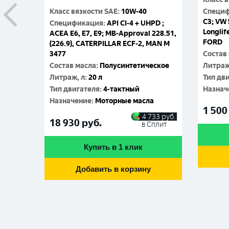
Класс вязкости SAE
:
10W-40
Специ
C3; VW 
Спецификация
:
API CI-4 + UHPD ;
Longlif
ACEA E6, E7, E9; MB-Approval 228.51,
FORD
(226.9), CATERPILLAR ECF-2, MAN M
3477
Состав
Состав масла
:
Полусинтетическое
Литраж
Литраж, л
:
20 л
Тип дв
Тип двигателя
:
4-тактный
Назнач
Назначение
:
Моторные масла
1 500
4 733
руб.
18 930
руб.
в Сплит
Купить в 1 клик
Добавить в корзину