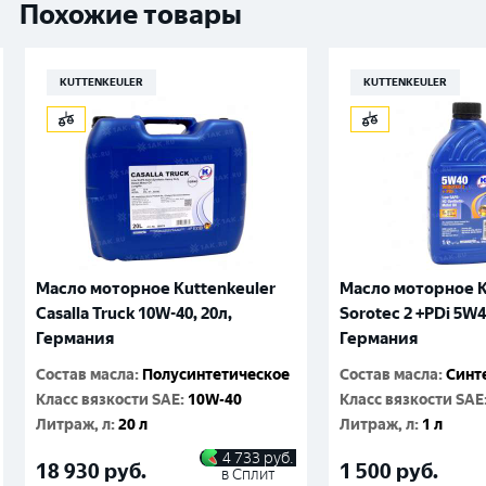
Похожие товары
KUTTENKEULER
KUTTENKEULER
Масло моторное Kuttenkeuler
Масло моторное K
Casalla Truck 10W-40, 20л,
Sorotec 2 +PDi 5W4
Германия
Германия
Состав масла
:
Полусинтетическое
Состав масла
:
Синт
Класс вязкости SAE
:
10W-40
Класс вязкости SAE
Литраж, л
:
20 л
Литраж, л
:
1 л
4 733
руб.
18 930
руб.
1 500
руб.
в Сплит