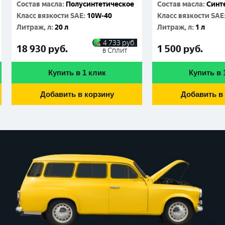
Состав масла
:
Полусинтетическое
Состав масла
:
Синт
Класс вязкости SAE
:
10W-40
Класс вязкости SAE
Литраж, л
:
20 л
Литраж, л
:
1 л
4 733
руб.
18 930
руб.
1 500
руб.
в Сплит
Купить в 1 клик
Купить в 
Добавить в корзину
Добавить в