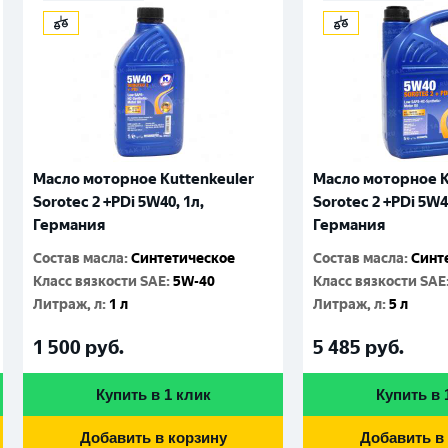
Масло моторное Kuttenkeuler
Масло моторное K
Sorotec 2 +PDi 5W40, 1л,
Sorotec 2 +PDi 5W4
Германия
Германия
Состав масла
:
Синтетическое
Состав масла
:
Синт
Класс вязкости SAE
:
5W-40
Класс вязкости SAE
Литраж, л
:
1 л
Литраж, л
:
5 л
1 500
руб.
5 485
руб.
Купить в 1 клик
Купить в 
Добавить в корзину
Добавить в