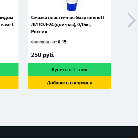
ьфидом
Смазка пластичная Gazpromneft
Смазк
ease L
ЛИТОЛ-24 (дой-пак), 0,15кг,
ЛИТОЛ-
Россия
Фасовк
Фасовка, кг
:
0,15
355
р
250
руб.
Купить в 1 клик
Добавить в корзину