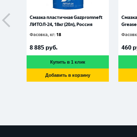
mneft
Смазка пластичная Gazpromneft
Смазка
Россия
ЛИТОЛ-24, 18кг (20л), Россия
Grease 
Фасовка, кг
:
18
Фасовка
8 885
руб.
460
р
Купить в 1 клик
Добавить в корзину