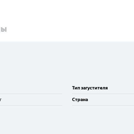
ны
Тип загустителя
г
Cтрана