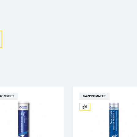
Выберите ваш город
Великий Новгород
Санкт-Петербург
Гатчина
Смоленск
Москва
ROMNEFT
GAZPROMNEFT