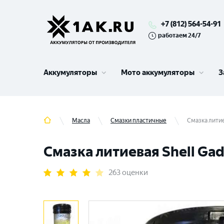
+7 (812) 564-54-91
работаем 24/7
Аккумуляторы
Мото аккумуляторы
З
Масла
Смазки пластичные
Смазка литие
Смазка литиевая Shell Gadu
263 оценки