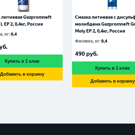
 литиевая Gazpromneft
Смазка литиевая с дисул
L EP 2, 0,4кг, Россия
молибдена Gazpromneft Gr
Moly EP 2, 0,4кг, Россия
, кг
:
0,4
Фасовка, кг
:
0,4
уб.
490
руб.
Купить в 1 клик
Купить в 1 клик
Добавить в корзину
Добавить в корзину