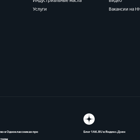
Индустриальные масла
Видео
Услуги
Вакансии на HH
во в Одноклассниках про
Блог 1АК.RU в Яндекс.Дзен
яторы