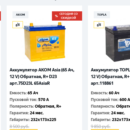
СЕГОДНЯ СО
АКОМ
TOPLA
СКИДКОЙ
Аккумулятор AKOM Asia (65 Ач,
Аккумулятор TOPLA
12 V) Обратная, R+ D23
12 V) Обратная, R+
арт.75D23L 65AsiaR
арт.118861
Емкость
:
65 Ач
Емкость
:
60 Ач
Пусковой ток
:
570 A
Пусковой ток
:
600 
Полярность
:
Обратная, R+
Полярность
:
Обратн
Гарантия
:
24 мес.
Гарантия
:
24 мес.
Габариты
:
232x173x225
Габариты
:
232x173
8 500
руб.
9 850
руб.