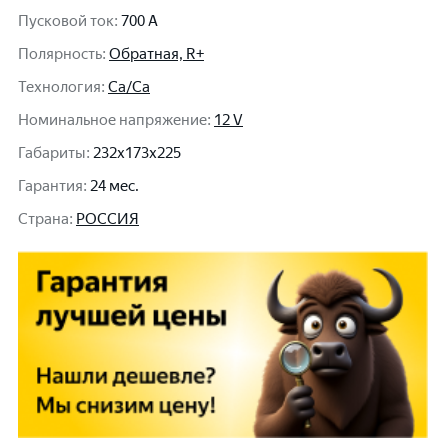
Пусковой ток
:
700 A
Полярность
:
Обратная, R+
Технология
:
Ca/Ca
Номинальное напряжение
:
12 V
Габариты
:
232x173x225
Гарантия
:
24 мес.
Cтрана
:
РОССИЯ