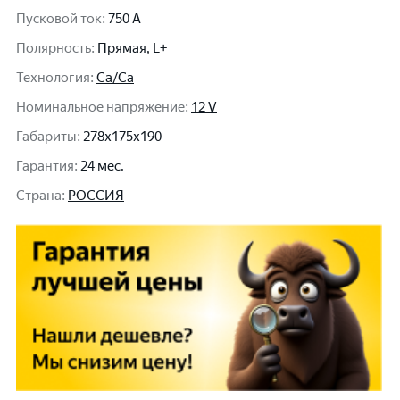
Пусковой ток
:
750 A
Полярность
:
Прямая, L+
Технология
:
Ca/Ca
Номинальное напряжение
:
12 V
Габариты
:
278x175x190
Гарантия
:
24 мес.
Cтрана
:
РОССИЯ