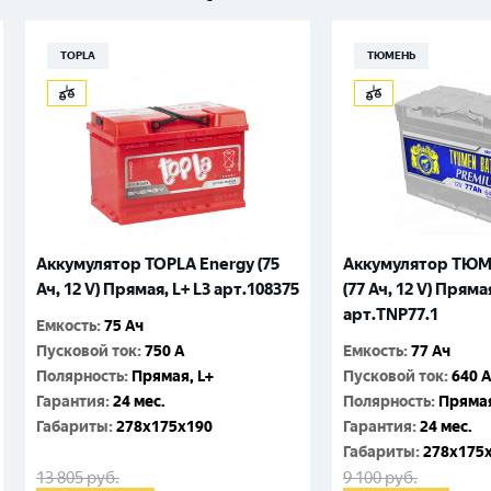
TOPLA
ТЮМЕНЬ
Аккумулятор TOPLA Energy (75
Аккумулятор ТЮ
Ач, 12 V) Прямая, L+ L3 арт.108375
(77 Ач, 12 V) Прямая
арт.TNP77.1
Емкость
:
75 Ач
Пусковой ток
:
750 A
Емкость
:
77 Ач
Полярность
:
Прямая, L+
Пусковой ток
:
640 
Гарантия
:
24 мес.
Полярность
:
Прямая
Габариты
:
278x175x190
Гарантия
:
24 мес.
Габариты
:
278x175
13 805
руб.
9 100
руб.