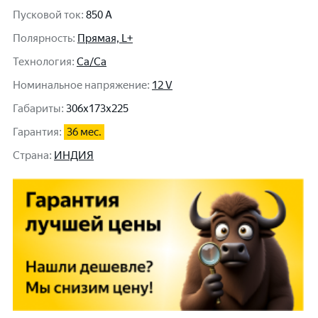
Пусковой ток
:
850 A
Полярность
:
Прямая, L+
Технология
:
Ca/Ca
Номинальное напряжение
:
12 V
Габариты
:
306x173x225
Гарантия
:
36 мес.
Cтрана
:
ИНДИЯ