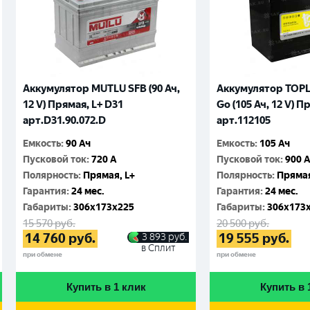
Аккумулятор MUTLU SFB (90 Ач,
Аккумулятор TOPL
12 V) Прямая, L+ D31
Go (105 Ач, 12 V) П
арт.D31.90.072.D
арт.112105
Емкость
:
90 Ач
Емкость
:
105 Ач
Пусковой ток
:
720 A
Пусковой ток
:
900 
Полярность
:
Прямая, L+
Полярность
:
Прямая
Гарантия
:
24 мес.
Гарантия
:
24 мес.
Габариты
:
306x173x225
Габариты
:
306x173
15 570
руб.
20 500
руб.
14 760
руб.
19 555
руб.
3 893
руб.
в Сплит
при обмене
при обмене
Купить в 1 клик
Купить в 