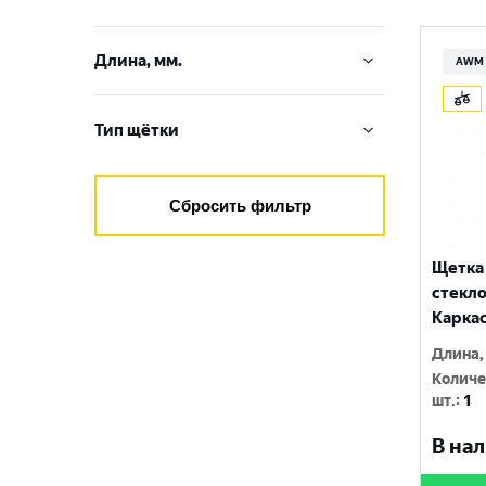
Длина, мм.
AWM
350
Тип щётки
380
Бескаркасная
410
Сбросить фильтр
Гибридная
450
Каркасная
Щетка
480
стекл
Каркас
510
Длина,
530
Количе
шт.
:
1
550
В нал
610