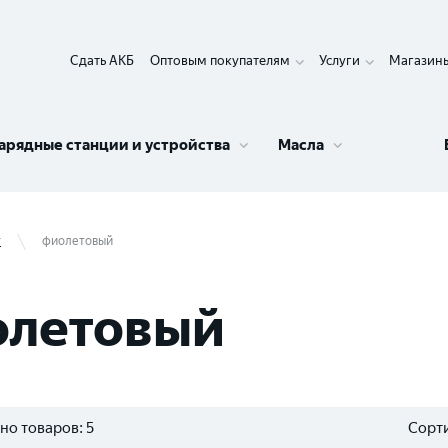
Сдать АКБ
Оптовым покупателям
Услуги
Магазин
арядные станции и устройства
Масла
т
фиолетовый
олетовый
но товаров:
5
Сорти