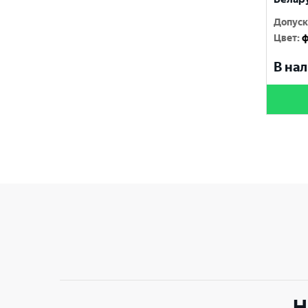
210 л
Допуск
220 кг
Цвет
:
ф
В нал
Н