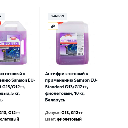
N
SAMSON
з готовый к
Антифриз готовый к
ению Samson EU-
применению Samson EU-
d G13/G12++,
Standard G13/G12++,
вый, 5 кг,
фиолетовый, 10 кг,
сь
Беларусь
G13, G12++
Допуск
:
G13, G12++
олетовый
Цвет
:
фиолетовый