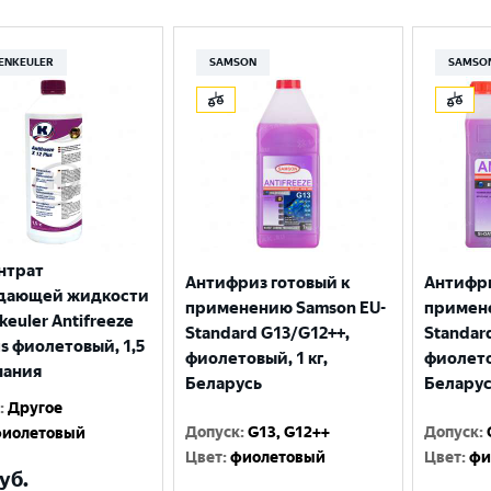
ENKEULER
SAMSON
SAMSO
нтрат
Антифриз готовый к
Антифри
дающей жидкости
применению Samson EU-
примен
keuler Antifreeze
Standard G13/G12++,
Standar
us фиолетовый, 1,5
фиолетовый, 1 кг,
фиолето
мания
Беларусь
Белару
:
Другое
Допуск
:
G13, G12++
Допуск
:
иолетовый
Цвет
:
фиолетовый
Цвет
:
фи
уб.