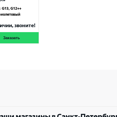
:
G13, G12++
Выберите ваш город
иолетовый
ичии, звоните!
Великий Новгород
Санкт-Петербург
Гатчина
Смоленск
Заказать
Москва
аши магазины в Санкт-Петербур