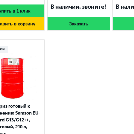
В наличии, звоните!
В нали
упить в 1 клик
авить в корзину
Заказать
SON
из готовый к
нению Samson EU-
rd G13/G12++,
овый, 210 л,
усь