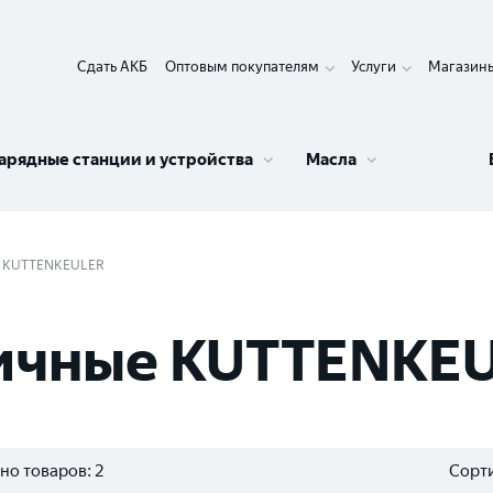
Сдать АКБ
Оптовым покупателям
Услуги
Магазин
арядные станции и устройства
Масла
KUTTENKEULER
тичные KUTTENKE
но товаров:
2
Сорти