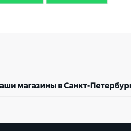
Выберите ваш город
Великий Новгород
Санкт-Петербург
Гатчина
Смоленск
аши магазины в Санкт-Петербур
Москва