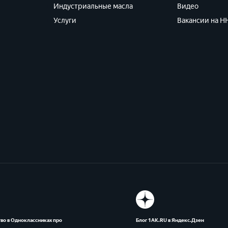
Индустриальные масла
Видео
Услуги
Вакансии на HH
во в Одноклассниках про
Блог 1АК.RU в Яндекс.Дзен