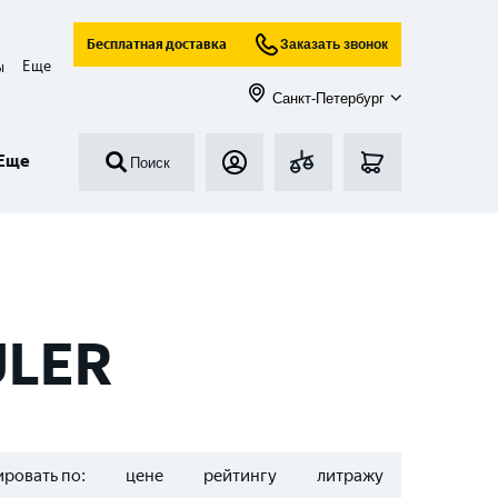
Бесплатная доставка
Заказать звонок
Еще
ы
Санкт-Петербург
Еще
Поиск
ULER
ровать по:
цене
рейтингу
литражу