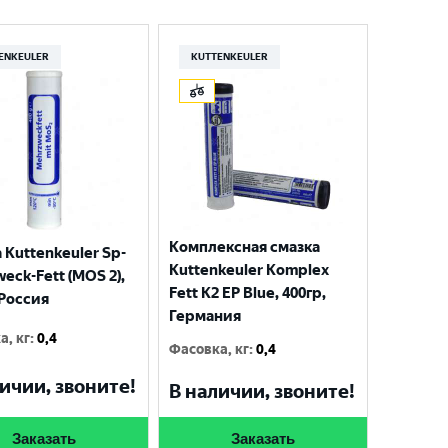
ENKEULER
KUTTENKEULER
Комплексная смазка
 Kuttenkeuler Sp-
Kuttenkeuler Komplex
eck-Fett (MOS 2),
Fett K2 EP Blue, 400гр,
 Россия
Германия
а, кг
:
0,4
Фасовка, кг
:
0,4
ичии, звоните!
В наличии, звоните!
Заказать
Заказать