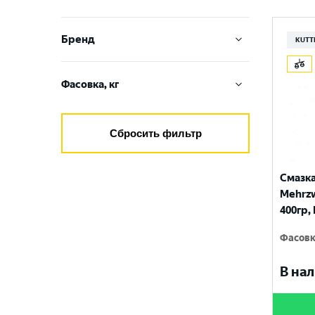
Бренд
KUTT
DEVON
Фасовка, кг
EXSOIL
0,15
GAZPROMNEFT
Сбросить фильтр
0,3
KUTTENKEULER
0,35
Смазка
MOL
Mehrzw
0,4
REPSOL
400гр,
0,441
SHELL
Фасовк
0,5
В нал
0,8
4