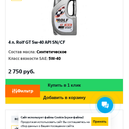
4 л. Rolf GT 5w-40 API SN/CF
Состав масла
:
Синтетическое
Класс вязкости SAE
:
5W-40
2 750
руб.
Купить в 1 клик
Фильтр
Добавить в корзину
Сайт использует файлы Cookie (куки-файлы)
ROLF
Принять
Продолжая использовать сайт Вы соглашаетесь на
сбор данных о Вашем посещении сайта.