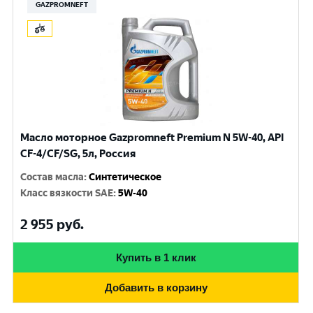
GAZPROMNEFT
Масло моторное Gazpromneft Premium N 5W-40, API
СF-4/CF/SG, 5л, Россия
Состав масла
:
Синтетическое
Класс вязкости SAE
:
5W-40
2 955
руб.
Купить в 1 клик
Добавить в корзину