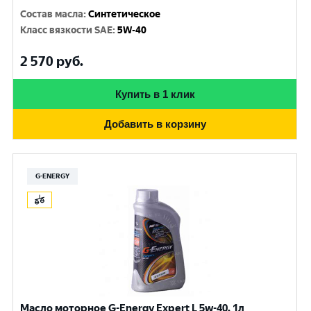
Состав масла
:
Синтетическое
Класс вязкости SAE
:
5W-40
2 570
руб.
Купить в 1 клик
Добавить в корзину
G-ENERGY
Масло моторное G-Energy Expert L 5w-40, 1л