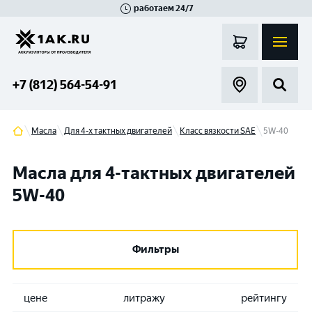
работаем 24/7
Великий Новгород
Санкт-Петербург
Гатчина
Смоленск
Москва
+7 (812) 564-54-91
Масла
Для 4-х тактных двигателей
Класс вязкости SAE
5W-40
Масла для 4-тактных двигателей
5W-40
Фильтры
цене
литражу
рейтингу