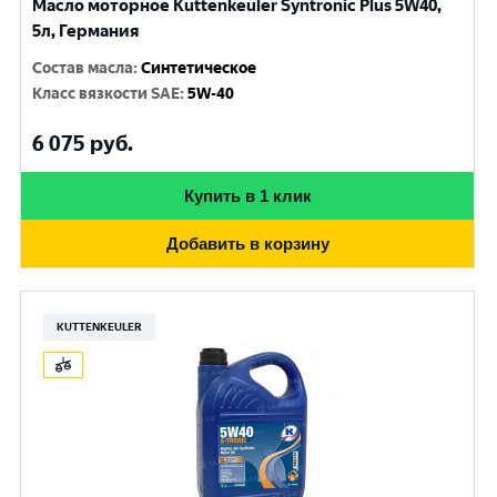
Масло моторное Kuttenkeuler Syntronic Plus 5W40,
5л, Германия
Состав масла
:
Синтетическое
Класс вязкости SAE
:
5W-40
6 075
руб.
Купить в 1 клик
Добавить в корзину
KUTTENKEULER