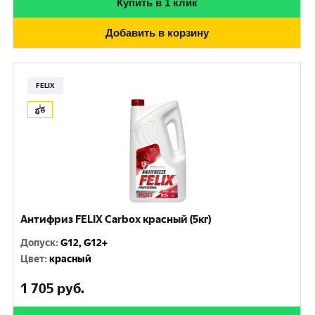
Купить в 1 клик
Добавить в корзину
FELIX
Антифриз FELIX Carbox красный (5кг)
Допуск
:
G12, G12+
Цвет
:
красный
1 705
руб.