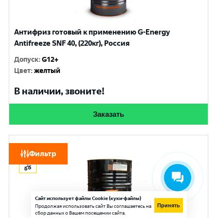
Антифриз готовый к применению G-Energy
Antifreeze SNF 40, (220кг), Россия
Допуск
:
G12+
Цвет
:
желтый
В наличии, звоните!
Заказать
G-ENERGY
Фильтр
Сайт использует файлы Cookie (куки-файлы)
Принять
Продолжая использовать сайт Вы соглашаетесь на
сбор данных о Вашем посещении сайта.