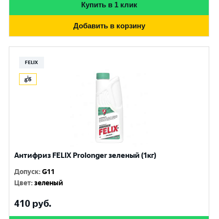
Купить в 1 клик
Добавить в корзину
FELIX
Антифриз FELIX Prolonger зеленый (1кг)
Допуск
:
G11
Цвет
:
зеленый
410
руб.