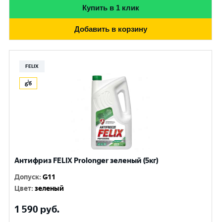
Купить в 1 клик
Добавить в корзину
FELIX
Антифриз FELIX Prolonger зеленый (5кг)
Допуск
:
G11
Цвет
:
зеленый
1 590
руб.