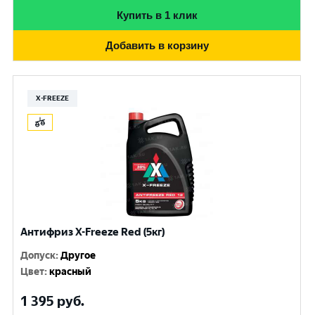
Купить в 1 клик
Добавить в корзину
X-FREEZE
Антифриз X-Freeze Red (5кг)
Допуск
:
Другое
Цвет
:
красный
1 395
руб.