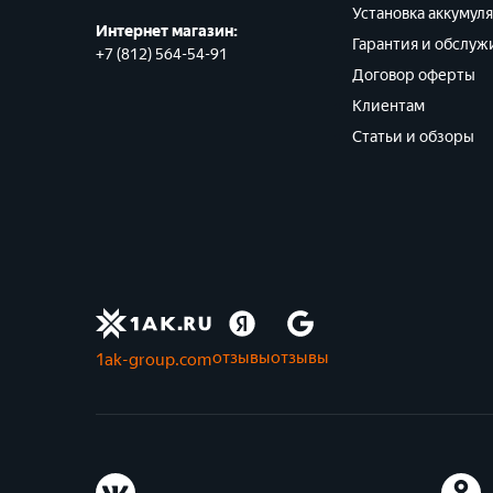
G8 (391) LR1120, LR55
Установка аккумул
Интернет магазин:
Гарантия и обслуж
G9 (394) LR936, LR45
+7 (812) 564-54-91
Договор оферты
HR03
Клиентам
HR03 / AAA
Статьи и обзоры
HR14/C
HR20/D
HR6
HR6 / AA
LR03
отзывы
отзывы
1ak-group.com
LR03 / AAA
LR14
LR14 / C