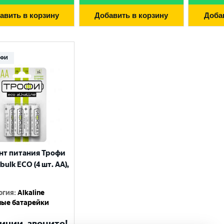
авить в корзину
Добавить в корзину
Доба
ФФИ
нт питания Трофи
bulk ECO (4 шт. АА),
огия
:
Alkaline
ые батарейки
ичии, звоните!