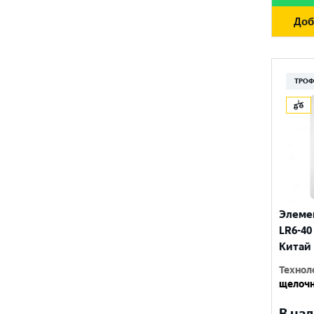
4.5 V
AG0
Доб
6 V
AG1
9 V
AG10
ТРО
12 V
AG13
AG3
AG4
AG6
CR1216
Элеме
LR6-40 
CR1220
Китай
CR1225
Технол
щелочн
CR123
В нал