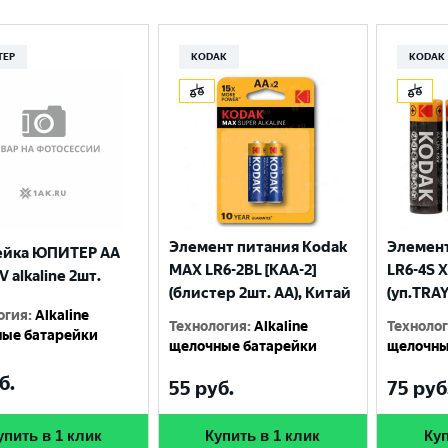
ТЕР
KODAK
KODAK
Элемент питания Kodak
Элемент
ейка ЮПИТЕР AA
MAX LR6-2BL [KAA-2]
LR6-4S X
V alkaline 2шт.
(блистер 2шт. АА), Китай
(уп.TRAY
огия
:
Alkaline
Технология
:
Alkaline
Техноло
ые батарейки
щелочные батарейки
щелочны
б.
55
руб.
75
руб
упить в 1 клик
Купить в 1 клик
Куп