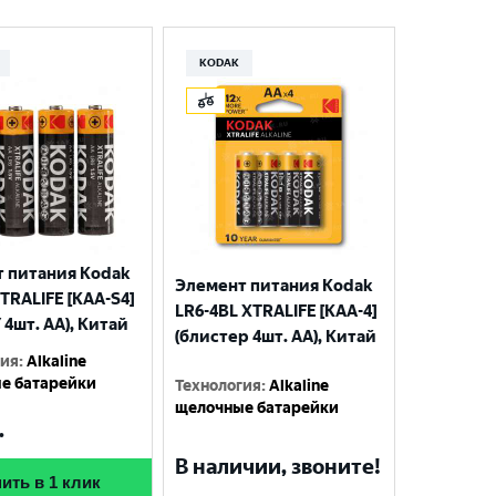
KODAK
 питания Kodak
Элемент питания Kodak
TRALIFE [KAA-S4]
LR6-4BL XTRALIFE [KAA-4]
 4шт. АА), Китай
(блистер 4шт. АА), Китай
гия
:
Alkaline
е батарейки
Технология
:
Alkaline
щелочные батарейки
.
В наличии, звоните!
ить в 1 клик