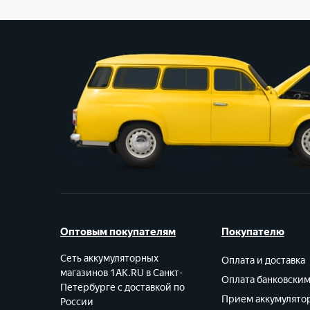
G1 (364) LR621, LR60
G10 (389) LR1130, LR54
G11 (362) LR721, LR58
G12 (386) LR1142, LR43
G13 (357) LR1154, LR44
G2 (396) LR726, LR59
G3 (392) LR736. LR41
G4 (377) LR626. LR66
Оптовым покупателям
Покупателю
G5 (393) LR754, LR48
Сеть аккумуляторных
G6 (370) LR920, LR69
Оплата и доставка
магазинов 1AK.RU в Санкт-
Оплата банковски
Петербурге с доставкой по
G7 (395), LR926, LR57
Прием аккумулято
России