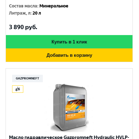
Состав масла
:
Минеральное
Литраж, л
:
20 л
3 890
руб.
Купить в 1 клик
Добавить в корзину
GAZPROMNEFT
Масло гидравлическое Gazpromneft Hydraulic HVLP-