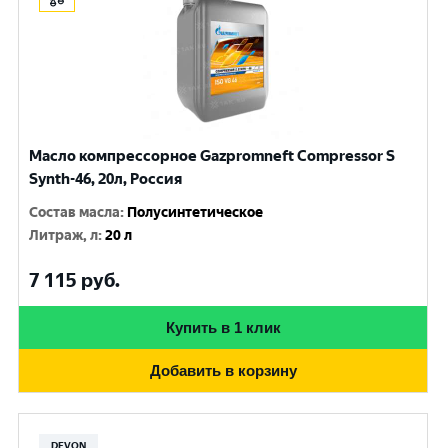
Масло компрессорное Gazpromneft Compressor S
Synth-46, 20л, Россия
Состав масла
:
Полусинтетическое
Литраж, л
:
20 л
7 115
руб.
Купить в 1 клик
Добавить в корзину
DEVON