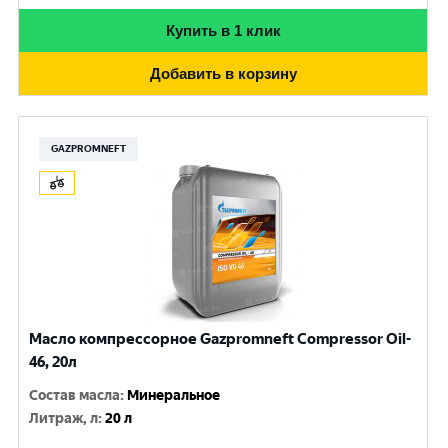
Купить в 1 клик
Добавить в корзину
GAZPROMNEFT
Масло компрессорное Gazpromneft Compressor Oil-
46, 20л
Состав масла
:
Минеральное
Литраж, л
:
20 л