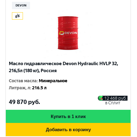
DEVON
Масло гидравлическое Devon Hydraulic HVLP 32,
216,5л (180 кг), Россия
Состав масла
:
Минеральное
Литраж, л
:
216.5 л
12 468
руб.
49 870
руб.
в Сплит
Купить в 1 клик
Добавить в корзину