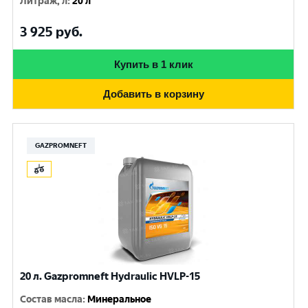
Литраж, л
:
20 л
3 925
руб.
Купить в 1 клик
Добавить в корзину
GAZPROMNEFT
20 л. Gazpromneft Hydraulic HVLP-15
Состав масла
:
Минеральное