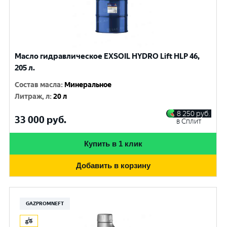
Масло гидравлическое EXSOIL HYDRO Lift HLP 46,
205 л.
Состав масла
:
Минеральное
Литраж, л
:
20 л
8 250
руб.
33 000
руб.
в Сплит
Купить в 1 клик
Добавить в корзину
GAZPROMNEFT