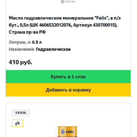
Масло гидравлическое минеральное "Felix", в п/э
бут., 0,5л (ШК 4606532012076, Артикул 430700015),
Страна пр-ва РФ
Литраж, л
:
0.5 л
Назначение
:
Гидравлическое
410
руб.
Купить в 1 клик
Добавить в корзину
EXSOIL