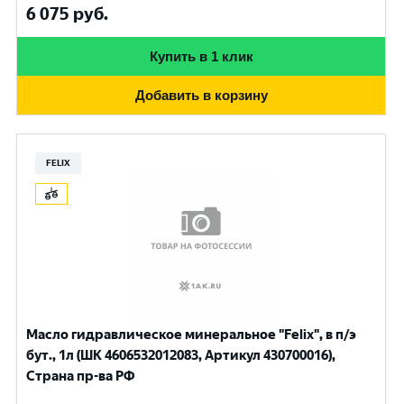
6 075
руб.
Купить в 1 клик
Добавить в корзину
FELIX
Масло гидравлическое минеральное "Felix", в п/э
бут., 1л (ШК 4606532012083, Артикул 430700016),
Страна пр-ва РФ