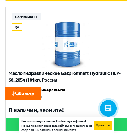
GAZPROMNEFT
Масло гидравлическое Gazpromneft Hydraulic HLP-
68, 205л (181кг), Россия
Состав масла
:
Минеральное
Фильтр
Литраж, л
:
205 л
В наличии, звоните!
Сайт использует файлы Cookie (куки-файлы)
Заказать
Принять
Продолжая использовать сайт Вы соглашаетесь на
сбор данных о Вашем посещении сайта.