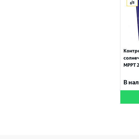
Контр
солнеч
MPPT 2
В нал