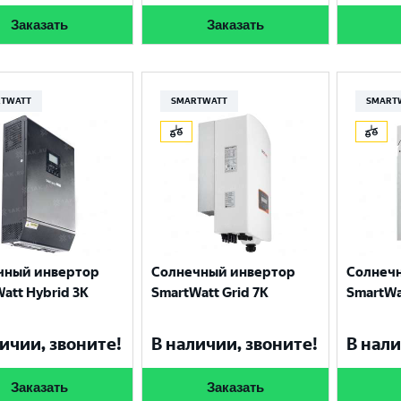
Заказать
Заказать
TWATT
SMARTWATT
SMART
чный инвертор
Солнечный инвертор
Солнеч
att Hybrid 3К
SmartWatt Grid 7К
SmartWa
ичии, звоните!
В наличии, звоните!
В нали
Заказать
Заказать