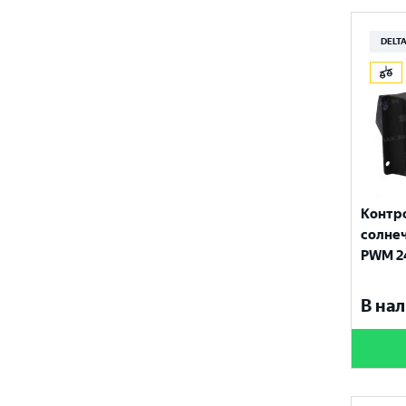
DELTA
Контр
солнеч
PWM 2
В нал