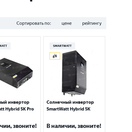
Сортировать по:
цене
рейтингу
WATT
SMARTWATT
ный инвертор
Солнечный инвертор
tt Hybrid 5К Pro
SmartWatt Hybrid 5К
чии, звоните!
В наличии, звоните!