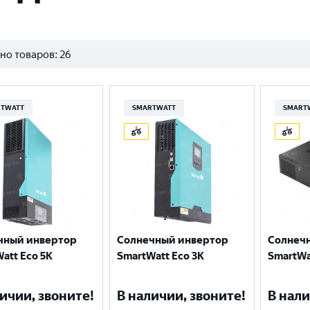
но товаров:
26
TWATT
SMARTWATT
SMART
чный инвертор
Солнечный инвертор
Солнеч
att Eco 5K
SmartWatt Eco 3K
SmartWa
ичии, звоните!
В наличии, звоните!
В нали