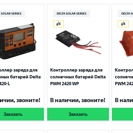
 SOLAR SERIES
DELTA SOLAR SERIES
DELTA 
оллер заряда для
Контроллер заряда для
Контрол
ных батарей Delta
солнечных батарей Delta
солнечн
420-L
PWM 2420 WP
PWM 24
Выберите ваш город
ичии, звоните!
В наличии, звоните!
В нали
Заказать
Заказать
Великий Новгород
Санкт-Петербург
Гатчина
Смоленск