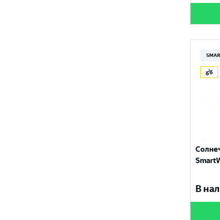
SMAR
Солне
SmartW
В нал