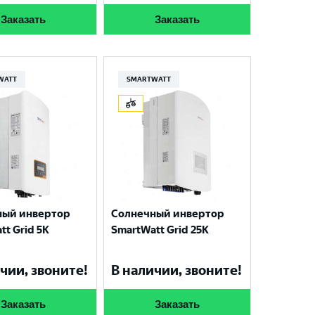
Заказать
Заказать
WATT
SMARTWATT
ный инвертор
Солнечный инвертор
tt Grid 5К
SmartWatt Grid 25К
чии, звоните!
В наличии, звоните!
Заказать
Заказать