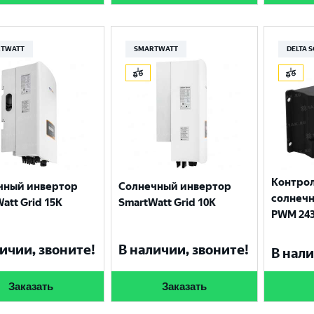
TWATT
SMARTWATT
DELTA 
Контрол
чный инвертор
Солнечный инвертор
солнечн
att Grid 15К
SmartWatt Grid 10К
PWM 243
ичии, звоните!
В наличии, звоните!
В нали
Заказать
Заказать