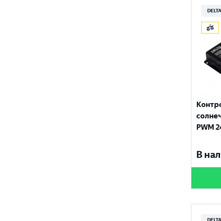
DELTA
Контр
солнеч
PWM 24
В нал
DELTA