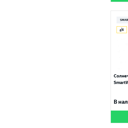
SMAR
Солне
SmartW
В нал