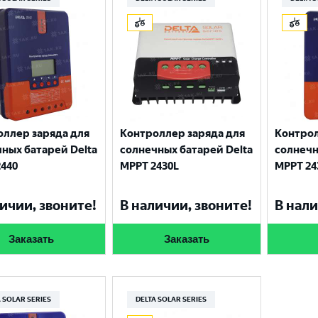
оллер заряда для
Контроллер заряда для
Контрол
ных батарей Delta
солнечных батарей Delta
солнечн
440
MPPT 2430L
MPPT 24
ичии, звоните!
В наличии, звоните!
В нали
Заказать
Заказать
 SOLAR SERIES
DELTA SOLAR SERIES