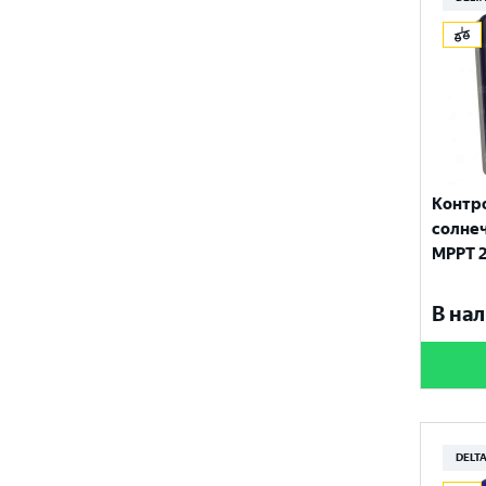
Контр
солнеч
MPPT 2
В нал
DELTA