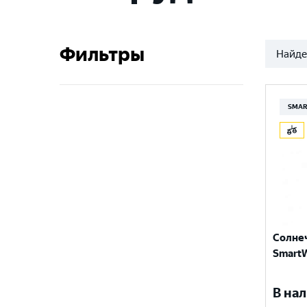
Фильтры
Найде
SMAR
Солне
SmartW
В нал