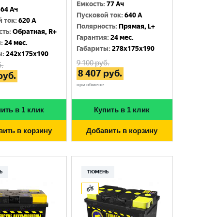
Емкость
:
77 Ач
64 Ач
Пусковой ток
:
640 A
й ток
:
620 A
Полярность
:
Прямая, L+
сть
:
Обратная, R+
Гарантия
:
24 мес.
я
:
24 мес.
Габариты
:
278x175x190
ы
:
242x175x190
9 100
руб.
.
8 407
руб.
руб.
при обмене
ить в 1 клик
Купить в 1 клик
вить в корзину
Добавить в корзину
Ь
ТЮМЕНЬ