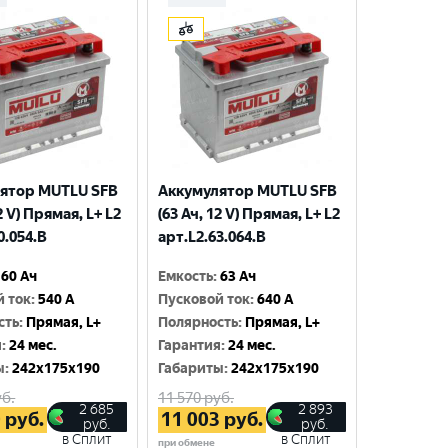
ятор MUTLU SFB
Аккумулятор MUTLU SFB
2 V) Прямая, L+ L2
(63 Ач, 12 V) Прямая, L+ L2
0.054.B
арт.L2.63.064.B
60 Ач
Емкость
:
63 Ач
й ток
:
540 A
Пусковой ток
:
640 A
сть
:
Прямая, L+
Полярность
:
Прямая, L+
я
:
24 мес.
Гарантия
:
24 мес.
ы
:
242x175x190
Габариты
:
242x175x190
б.
11 570
руб.
2 685
2 893
0
руб.
11 003
руб.
руб.
руб.
в Сплит
в Сплит
при обмене