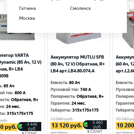
Гатчина
Смоленск
Москва
улятор VARTA
Аккумулятор MUTLU SFB
Аккумул
Dynamic (85 Ач, 12 V)
(80 Ач, 12 V) Обратная, R+
(60 Ач, 1
ая, R+ LB4
LB4 арт.LВ4.80.074.A
арт.L2.6
3098
Емкость
:
80 Ач
Емкость
:
ь
:
85 Ач
Пусковой ток
:
740 A
Пусково
ой ток
:
800 A
Полярность
:
Обратная, R+
Полярно
ость
:
Обратная, R+
Гарантия
:
24 мес.
Гаранти
ия
:
24 мес.
Габариты
:
315x175x175
Габарит
ты
:
315x175x175
13 840
руб.
10 740
ру
руб.
3 460
4 446
13 120
руб.
10 20
20
руб.
руб.
руб.
в Сплит
при обмене
при обмене
в Сплит
не