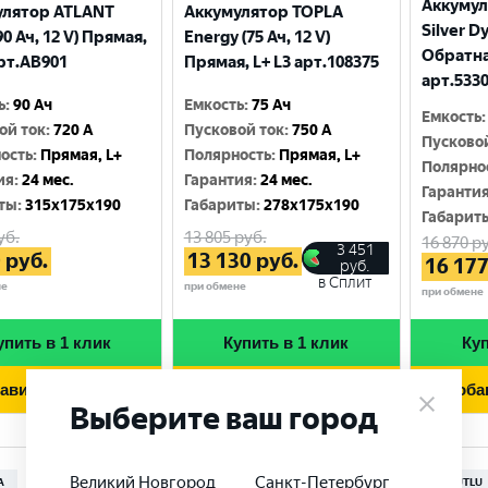
Аккумул
улятор ATLANT
Аккумулятор TOPLA
Silver Dy
90 Ач, 12 V) Прямая,
Energy (75 Ач, 12 V)
Обратна
арт.AB901
Прямая, L+ L3 арт.108375
арт.533
ь
:
90 Ач
Емкость
:
75 Ач
Емкость
:
ой ток
:
720 A
Пусковой ток
:
750 A
Пусково
ость
:
Прямая, L+
Полярность
:
Прямая, L+
Полярно
ия
:
24 мес.
Гарантия
:
24 мес.
Гаранти
ты
:
315x175x190
Габариты
:
278x175x190
Габарит
уб.
13 805
руб.
16 870
ру
3 451
0
руб.
13 130
руб.
16 17
руб.
в Сплит
не
при обмене
при обмене
упить в 1 клик
Купить в 1 клик
Куп
авить в корзину
Добавить в корзину
Доба
Выберите ваш город
Великий Новгород
Санкт-Петербург
A
MUTLU
MUTLU