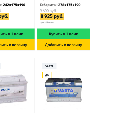
ы
:
242x175x190
Габариты
:
278x175x190
.
9 600
руб.
руб.
8 925
руб.
при обмене
ить в 1 клик
Купить в 1 клик
вить в корзину
Добавить в корзину
VARTA