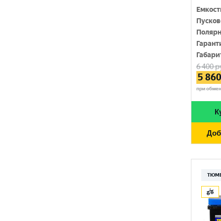
100 Ач
GIVER
Емкост
720 A
Пусков
105 Ач
HANKOOK
Полярн
730 A
110 Ач
Гарант
HOG
740 A
Габари
120 Ач
6 400
р
HOWTER
750 A
5 86
132 Ач
ISKRA ENERGY
при обме
760 A
140 Ач
MAGNUM
765 A
К
180 Ач
MEGA START
770 A
Доб
190 Ач
METACO
780 A
200 Ач
MILES
790 A
210 Ач
ТЮМ
MINSU
800 A
215 Ач
MOLL
815 A
220 Ач
MUTLU