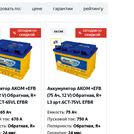
ровать по:
цене
гарантии
рейтингу
СЕГОДНЯ СО
СЕГОДНЯ СО
АКОМ
СКИДКОЙ
СКИДКОЙ
ятор AKOM +EFB
Аккумулятор AKOM +EFB
12 V) Обратная, R+
(75 Ач, 12 V) Обратная, R+
6CT-65VL EFBR
L3 арт.6СТ-75VL EFBR
65 Ач
Емкость
:
75 Ач
й ток
:
670 A
Пусковой ток
:
750 A
сть
:
Обратная, R+
Полярность
:
Обратная, R+
я
:
24 мес.
Гарантия
:
24 мес.