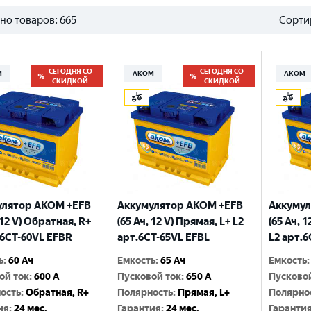
но товаров:
665
Сорти
СЕГОДНЯ СО
СЕГОДНЯ СО
М
АКОМ
АКОМ
СКИДКОЙ
СКИДКОЙ
улятор AKOM +EFB
Аккумулятор AKOM +EFB
Аккумул
 12 V) Обратная, R+
(65 Ач, 12 V) Прямая, L+ L2
(65 Ач, 
.6CТ-60VL EFBR
арт.6СТ-65VL EFBL
L2 арт.
ь
:
60 Ач
Емкость
:
65 Ач
Емкость
:
ой ток
:
600 A
Пусковой ток
:
650 A
Пусково
ость
:
Обратная, R+
Полярность
:
Прямая, L+
Полярно
ия
:
24 мес.
Гарантия
:
24 мес.
Гаранти