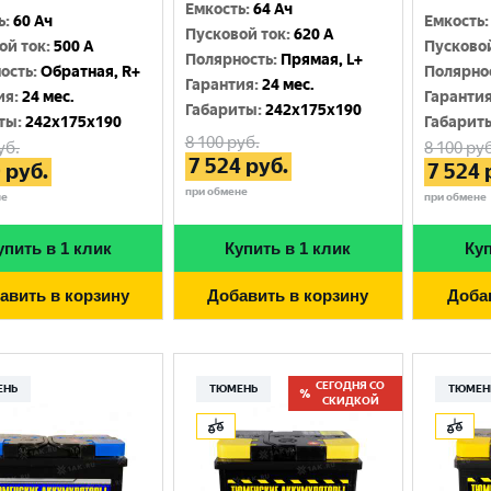
Емкость
:
64 Ач
ь
:
60 Ач
Емкость
:
Пусковой ток
:
620 A
ой ток
:
500 A
Пусково
Полярность
:
Прямая, L+
ость
:
Обратная, R+
Полярно
Гарантия
:
24 мес.
ия
:
24 мес.
Гаранти
Габариты
:
242x175x190
ты
:
242x175x190
Габарит
8 100
руб.
уб.
8 100
руб
7 524
руб.
0
руб.
7 524
при обмене
не
при обмене
упить в 1 клик
Купить в 1 клик
Куп
авить в корзину
Добавить в корзину
Доба
СЕГОДНЯ СО
ЕНЬ
ТЮМЕНЬ
ТЮМЕН
СКИДКОЙ