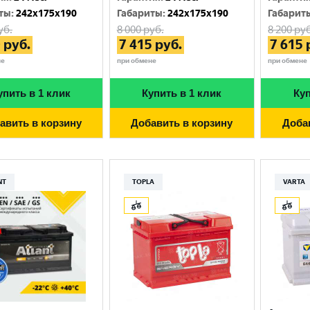
ты
:
242x175x190
Габариты
:
242x175x190
Габарит
уб.
8 000
руб.
8 200
руб
0
руб.
7 415
руб.
7 615
не
при обмене
при обмене
упить в 1 клик
Купить в 1 клик
Куп
авить в корзину
Добавить в корзину
Доба
NT
TOPLA
VARTA