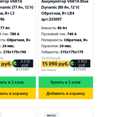
ятор VARTA
Аккумулятор VARTA Blue
namic (77 Ач, 12 V)
Dynamic (80 Ач, 12 V)
я, R+ L3
Обратная, R+ LB4
096
арт.533097
77 Ач
Емкость
:
80 Ач
й ток
:
780 A
Пусковой ток
:
740 A
сть
:
Обратная, R+
Полярность
:
Обратная, R+
я
:
24 мес.
Гарантия
:
24 мес.
ы
:
278x175x190
Габариты
:
315x175x175
б.
15 810
руб.
4 218
3 953
7
руб.
15 090
руб.
руб.
руб.
в Сплит
в Сплит
при обмене
ить в 1 клик
Купить в 1 клик
вить в корзину
Добавить в корзину
MUTLU