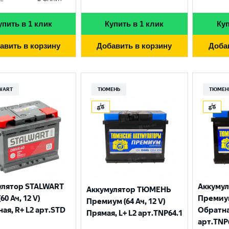
упить в 1 клик
Купить в 1 клик
Куп
авить в корзину
Добавить в корзину
Доба
WART
ТЮМЕНЬ
ТЮМЕН
улятор STALWART
Аккуму
Аккумулятор ТЮМЕНЬ
60 Ач, 12 V)
Премиум 
Премиум (64 Ач, 12 V)
ая, R+ L2 арт.STD
Обратна
Прямая, L+ L2 арт.TNP64.1
арт.TNP