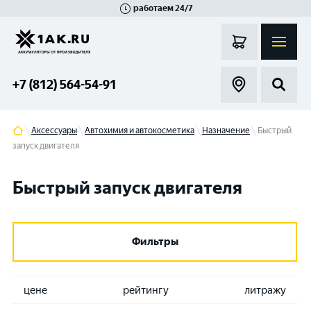
работаем 24/7
Великий Новгород
Санкт-Петербург
Гатчина
Смоленск
Москва
+7 (812) 564-54-91
Аксессуары
Автохимия и автокосметика
Назначение
Быстрый
запуск двигателя
Быстрый запуск двигателя
Фильтры
цене
рейтингу
литражу