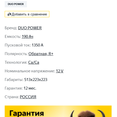
DUO POWER
Добавить в сравнение
Бренд
:
DUO POWER
Емкость
:
190 Ач
Пусковой ток
:
1350 A
Полярность
:
Обратная, R+
Технология
:
Ca/Ca
Номинальное напряжение
:
12 V
Габариты
:
513x223x223
Гарантия
:
12 мес.
Cтрана
:
РОССИЯ