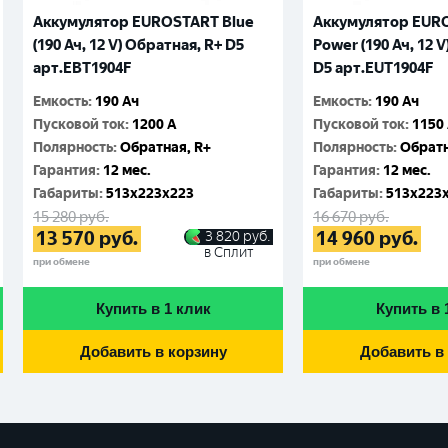
Аккумулятор EUROSTART Blue
Аккумулятор EURO
(190 Ач, 12 V) Обратная, R+ D5
Power (190 Ач, 12 
арт.EBT1904F
D5 арт.EUT1904F
Емкость
:
190 Ач
Емкость
:
190 Ач
Пусковой ток
:
1200 A
Пусковой ток
:
1150
Полярность
:
Обратная, R+
Полярность
:
Обратн
Гарантия
:
12 мес.
Гарантия
:
12 мес.
Габариты
:
513x223x223
Габариты
:
513x223
15 280
руб.
16 670
руб.
13 570
руб.
14 960
руб.
3 820
руб.
в Сплит
при обмене
при обмене
Купить в 1 клик
Купить в 
Добавить в корзину
Добавить в