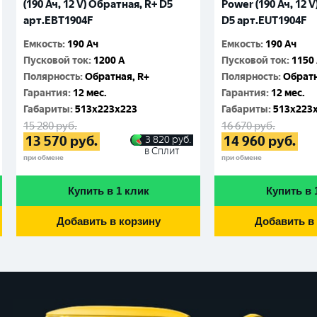
(190 Ач, 12 V) Обратная, R+ D5
Power (190 Ач, 12 
арт.EBT1904F
D5 арт.EUT1904F
Емкость
:
190 Ач
Емкость
:
190 Ач
Пусковой ток
:
1200 A
Пусковой ток
:
1150
Полярность
:
Обратная, R+
Полярность
:
Обратн
Гарантия
:
12 мес.
Гарантия
:
12 мес.
Габариты
:
513x223x223
Габариты
:
513x223
15 280
руб.
16 670
руб.
13 570
руб.
14 960
руб.
3 820
руб.
в Сплит
при обмене
при обмене
Купить в 1 клик
Купить в 
Добавить в корзину
Добавить в