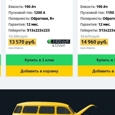
Емкость
:
190 Ач
Емкость
:
190 Ач
Пусковой ток
:
1200 A
Пусковой ток
:
1150
Полярность
:
Обратная, R+
Полярность
:
Обратн
Гарантия
:
12 мес.
Гарантия
:
12 мес.
Габариты
:
513x223x223
Габариты
:
513x223
15 280
руб.
16 670
руб.
13 570
руб.
14 960
руб.
3 820
руб.
в Сплит
при обмене
при обмене
Купить в 1 клик
Купить в 
Добавить в корзину
Добавить в