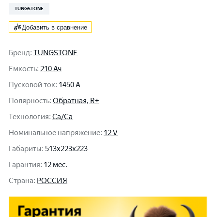
TUNGSTONE
Добавить в сравнение
Бренд
:
TUNGSTONE
Емкость
:
210 Ач
Пусковой ток
:
1450 A
Полярность
:
Обратная, R+
Технология
:
Ca/Ca
Номинальное напряжение
:
12 V
Габариты
:
513x223x223
Гарантия
:
12 мес.
Cтрана
:
РОССИЯ