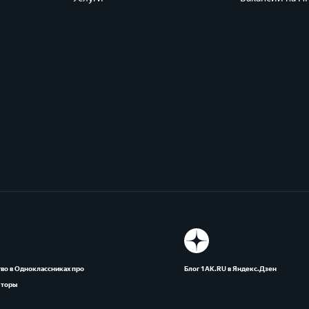
во в Одноклассниках про
Блог 1АК.RU в Яндекс.Дзен
яторы