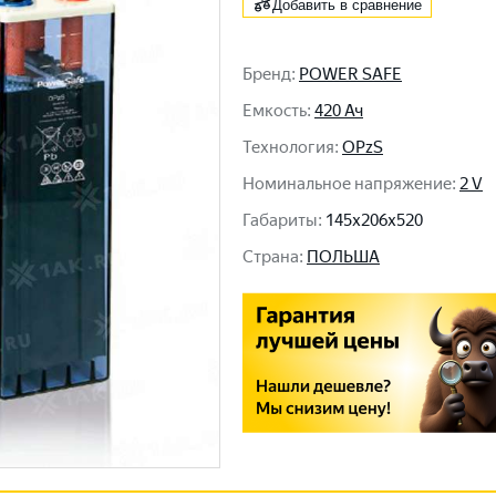
Добавить в сравнение
Бренд
:
POWER SAFE
Емкость
:
420 Ач
Технология
:
OPzS
Номинальное напряжение
:
2 V
Габариты
:
145x206x520
Cтрана
:
ПОЛЬША