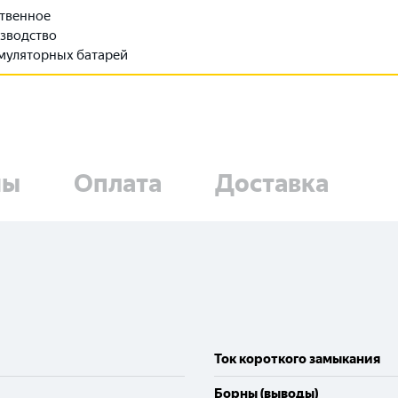
твенное
зводство
муляторных батарей
ны
Оплата
Доставка
Выберите ваш город
Ток короткого замыкания
Борны (выводы)