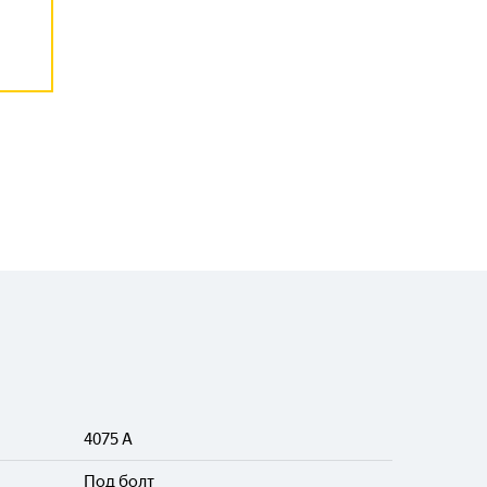
4075 A
Под болт