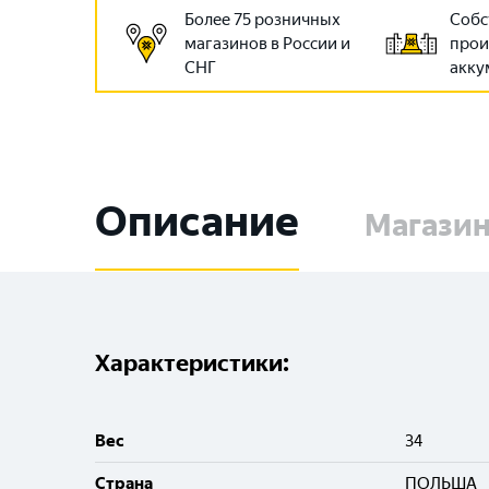
Более 75 розничных
Собс
магазинов в России и
прои
СНГ
акку
Описание
Магази
Характеристики:
Вес
34
Cтрана
ПОЛЬША