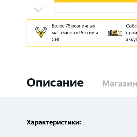
Более 75 розничных
Собс
магазинов в России и
прои
СНГ
акку
Описание
Магази
Характеристики: