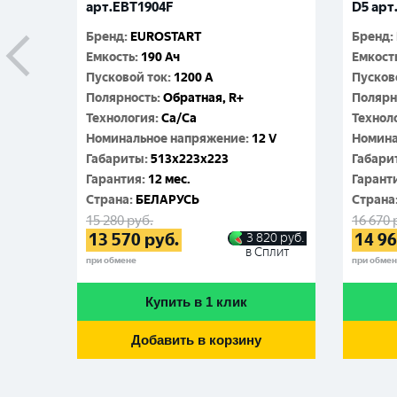
арт.EBT1904F
D5 арт
Бренд
:
EUROSTART
Бренд
:
Емкость
:
190 Ач
Емкост
Пусковой ток
:
1200 A
Пусков
Полярность
:
Обратная, R+
Полярн
Технология
:
Ca/Ca
Технол
Номинальное напряжение
:
12 V
Номина
Габариты
:
513x223x223
Габари
Гарантия
:
12 мес.
Гарант
Cтрана
:
БЕЛАРУСЬ
Cтрана
15 280
руб.
16 670
13 570
руб.
14 9
3 820
руб.
в Сплит
при обмене
при обме
Купить в 1 клик
Добавить в корзину