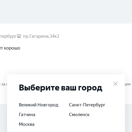
тербург
пр.Гагарина,34к2
ет хорошо
 за оставленный отзыв и оценку. Желаем Вам удачи на дорогах! Будем 
Выберите ваш город
Великий Новгород
Санкт-Петербург
Гатчина
Смоленск
Москва