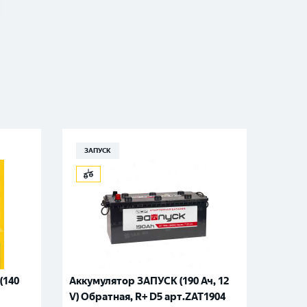
ЗАПУСК
EUR
(140
Аккумулятор ЗАПУСК (190 Ач, 12
Аккум
V) Обратная, R+ D5 арт.ZAT1904
Power 