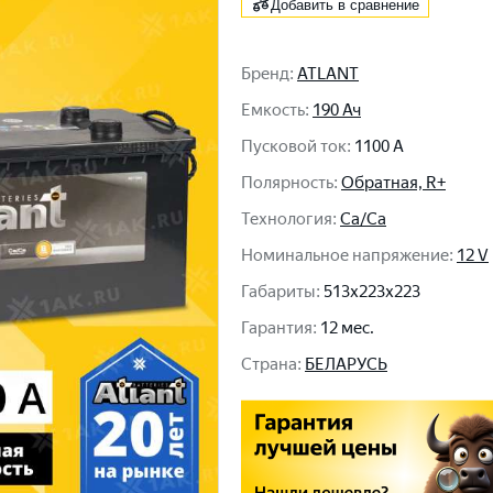
Добавить в сравнение
Бренд
:
ATLANT
Емкость
:
190 Ач
Пусковой ток
:
1100 A
Полярность
:
Обратная, R+
Технология
:
Ca/Ca
Номинальное напряжение
:
12 V
Габариты
:
513x223x223
Гарантия
:
12 мес.
Cтрана
:
БЕЛАРУСЬ