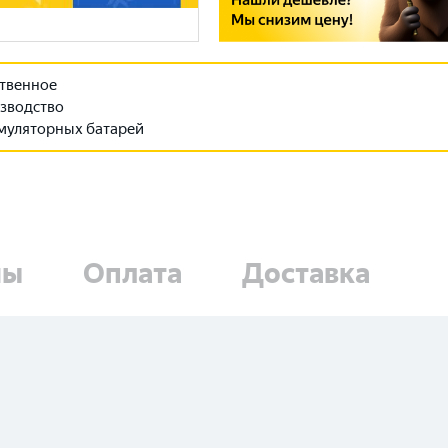
твенное
зводство
муляторных батарей
ны
Оплата
Доставка