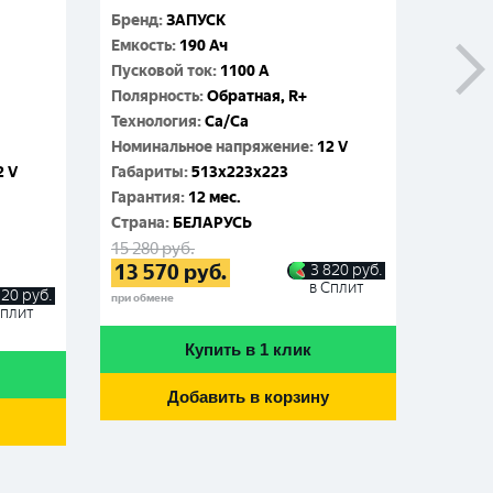
D5 ар
Бренд
:
ЗАПУСК
Емкость
:
190 Ач
Бренд
:
Пусковой ток
:
1100 A
Емкос
Полярность
:
Обратная, R+
Пусков
Технология
:
Ca/Ca
Поляр
Номинальное напряжение
:
12 V
Технол
2 V
Габариты
:
513x223x223
Номин
Гарантия
:
12 мес.
Габар
Cтрана
:
БЕЛАРУСЬ
Гаран
15 280
руб.
Cтран
13 570
руб.
3 820
руб.
16 670
в Сплит
14 9
120
руб.
при обмене
Сплит
при обме
Купить в 1 клик
Добавить в корзину