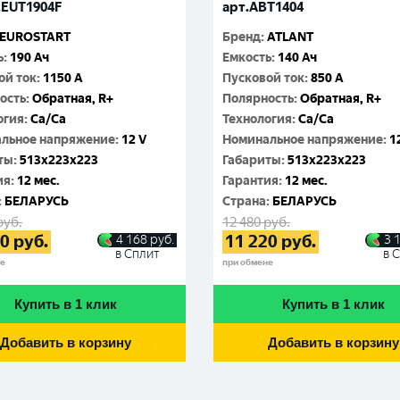
.EUT1904F
арт.ABT1404
EUROSTART
Бренд
:
ATLANT
ь
:
190 Ач
Емкость
:
140 Ач
ой ток
:
1150 A
Пусковой ток
:
850 A
ость
:
Обратная, R+
Полярность
:
Обратная, R+
огия
:
Ca/Ca
Технология
:
Ca/Ca
льное напряжение
:
12 V
Номинальное напряжение
:
1
ты
:
513x223x223
Габариты
:
513x223x223
ия
:
12 мес.
Гарантия
:
12 мес.
:
БЕЛАРУСЬ
Cтрана
:
БЕЛАРУСЬ
руб.
12 480
руб.
60
руб.
11 220
руб.
4 168
руб.
3 
в Сплит
в 
не
при обмене
Купить в 1 клик
Купить в 1 клик
Добавить в корзину
Добавить в корзину