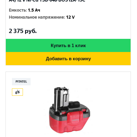
Ач) 12 V Ni-Cd TSB-048-BOS12A-15C
Емкость
:
1.5 Ач
Номинальное напряжение
:
12 V
2 375
руб.
Купить в 1 клик
Добавить в корзину
PITATEL