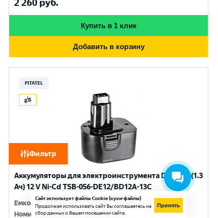
2 260
руб.
Купить в 1 клик
Добавить в корзину
PITATEL
Фильтр
Аккумуляторы для электроинструмента DEWALT (1.3
Ач) 12 V Ni-Cd TSB-056-DE12/BD12A-13C
Сайт использует файлы Cookie (куки-файлы)
Емкость
:
1.3 Ач
Принять
Продолжая использовать сайт Вы соглашаетесь на
сбор данных о Вашем посещении сайта.
Номинальное напряжение
:
12 V