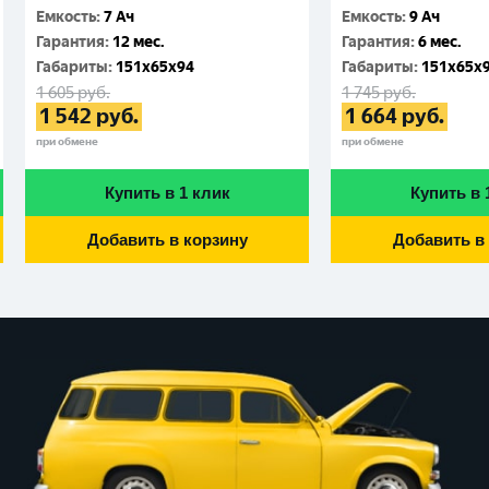
Емкость
:
7 Ач
Емкость
:
9 Ач
Гарантия
:
12 мес.
Гарантия
:
6 мес.
Габариты
:
151x65x94
Габариты
:
151x65x
1 605
руб.
1 745
руб.
1 542
руб.
1 664
руб.
при обмене
при обмене
Купить в 1 клик
Купить в 
Добавить в корзину
Добавить в