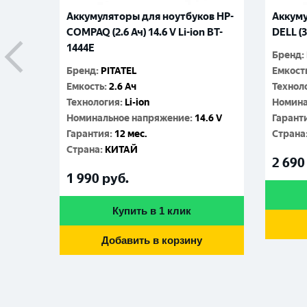
Аккумуляторы для ноутбуков HP-
Аккуму
COMPAQ (2.6 Ач) 14.6 V Li-ion BT-
DELL (3
1444E
Бренд
:
Бренд
:
PITATEL
Емкост
Емкость
:
2.6 Ач
Технол
Технология
:
Li-ion
Номина
Номинальное напряжение
:
14.6 V
Гарант
Гарантия
:
12 мес.
Cтрана
Cтрана
:
КИТАЙ
2 690
1 990
руб.
Купить в 1 клик
Добавить в корзину