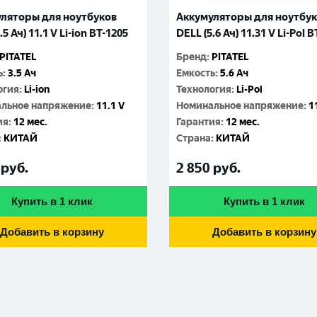
ляторы для ноутбуков
Аккумуляторы для ноутбу
.5 Ач) 11.1 V Li-ion BT-1205
DELL (5.6 Ач) 11.31 V Li-Pol 
PITATEL
Бренд
:
PITATEL
ь
:
3.5 Ач
Емкость
:
5.6 Ач
огия
:
Li-ion
Технология
:
Li-Pol
льное напряжение
:
11.1 V
Номинальное напряжение
:
1
ия
:
12 мес.
Гарантия
:
12 мес.
:
КИТАЙ
Cтрана
:
КИТАЙ
руб.
2 850
руб.
Купить в 1 клик
Купить в 1 клик
Добавить в корзину
Добавить в корзину