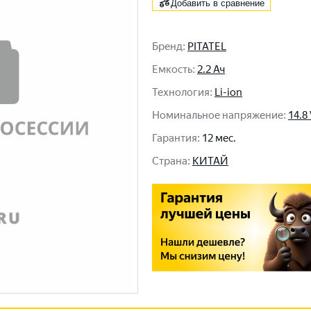
Добавить в сравнение
Бренд
:
PITATEL
Емкость
:
2.2 Ач
Технология
:
Li-ion
Номинальное напряжение
:
14.8
Гарантия
:
12 мес.
Cтрана
:
КИТАЙ