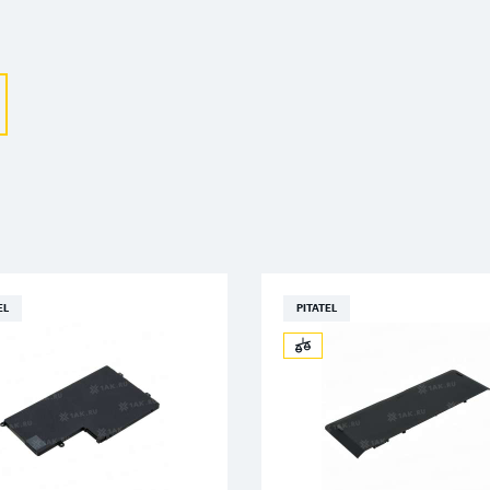
Выберите ваш город
Великий Новгород
Санкт-Петербург
Гатчина
Смоленск
Москва
EL
PITATEL