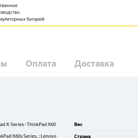
твенное
зводство
муляторных батарей
ны
Оплата
Доставка
ad X-Series : ThinkPad X60
Вес
nkPad X60s Series, ; Lenovo
Cтрана