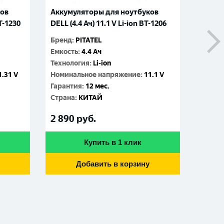
ков
Аккумуляторы для ноутбуков
Аккум
BT-1230
DELL (4.4 Ач) 11.1 V Li-ion BT-1206
DELL (
Бренд
:
PITATEL
Бренд
:
Емкость
:
4.4 Ач
Емкос
Технология
:
Li-ion
Технол
1.31 V
Номинальное напряжение
:
11.1 V
Номин
Гарантия
:
12 мес.
Гаран
Cтрана
:
КИТАЙ
Cтран
2 890
руб.
3 09
Купить в 1 клик
Добавить в корзину