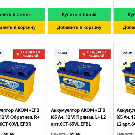
упить в 1 клик
Купить в 1 клик
Куп
авить в корзину
Добавить в корзину
Доба
СЕГОДНЯ СО
СЕГОДНЯ СО
М
АКОМ
АКОМ
СКИДКОЙ
СКИДКОЙ
улятор AKOM +EFB
Аккумулятор AKOM +EFB
Аккумул
 12 V) Обратная, R+
(65 Ач, 12 V) Прямая, L+ L2
(65 Ач, 
.6CТ-60VL EFBR
арт.6СТ-65VL EFBL
L2 арт.
ь
:
60 Ач
Емкость
:
65 Ач
Емкость
: