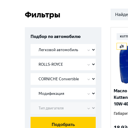
Фильтры
Найде
Подбор по автомобилю
KUTT
Масло
Kutten
10W-40
Габари
Подобрать
18 93