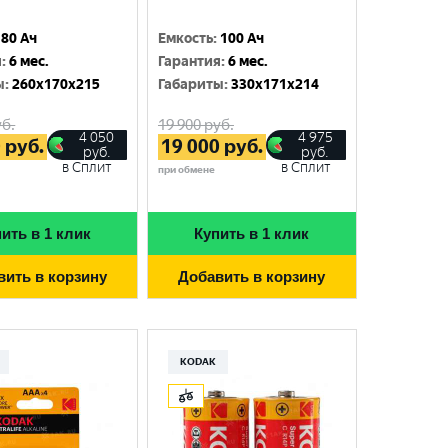
80 Ач
Емкость
:
100 Ач
я
:
6 мес.
Гарантия
:
6 мес.
ы
:
260x170x215
Габариты
:
330x171x214
б.
19 900
руб.
4 050
4 975
0
руб.
19 000
руб.
руб.
руб.
в Сплит
в Сплит
при обмене
ить в 1 клик
Купить в 1 клик
вить в корзину
Добавить в корзину
KODAK