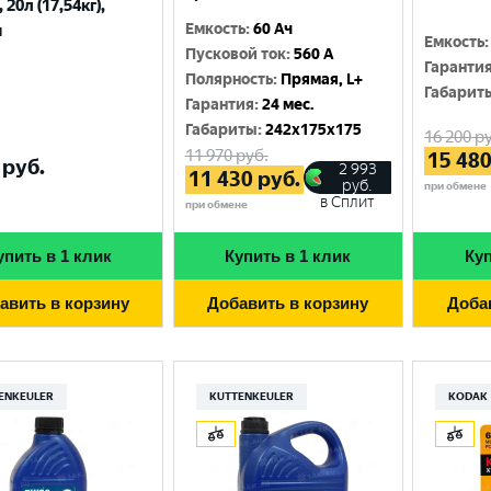
 20л (17,54кг),
Емкость
:
60 Ач
я
Емкость
:
Пусковой ток
:
560 A
Гаранти
Полярность
:
Прямая, L+
Габарит
Гарантия
:
24 мес.
Габариты
:
242x175x175
16 200
ру
11 970
руб.
15 48
руб.
2 993
11 430
руб.
руб.
при обмене
в Сплит
при обмене
упить в 1 клик
Купить в 1 клик
Куп
авить в корзину
Добавить в корзину
Доба
ENKEULER
KUTTENKEULER
KODAK