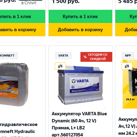
1 500
руб.
5 485
р
в Сплит
упить в 1 клик
Купить в 1 клик
Куп
авить в корзину
Добавить в корзину
Доба
СЕГОДНЯ СО
ROMNEFT
VARTA
NPP
СКИДКОЙ
Аккумулятор VARTA Blue
Аккумул
Dynamic (60 Ач, 12 V)
 гидравлическое
Ач,12 V)
Прямая, L+ LB2
mneft Hydraulic
мм 24.2 
арт.560127054