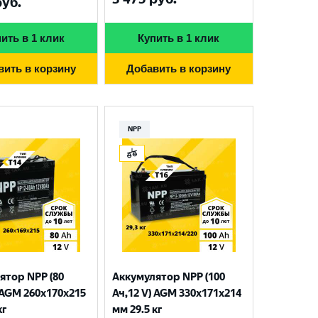
уб.
ить в 1 клик
Купить в 1 клик
вить в корзину
Добавить в корзину
NPP
ятор NPP (80
Аккумулятор NPP (100
 AGM 260x170x215
Ач,12 V) AGM 330x171x214
кг
мм 29.5 кг