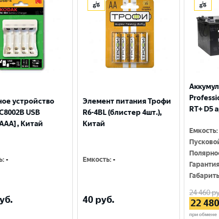
Москва
Аккумул
Professio
ное устройство
Элемент питания Трофи
RT+ D5 
С8002B USB
R6-4BL (блистер 4шт.),
AAA] , Китай
Китай
Емкость
:
Пусково
Полярно
ь
:
-
Емкость
:
-
Гаранти
Габарит
24 460
ру
уб.
40
руб.
22 48
при обмене