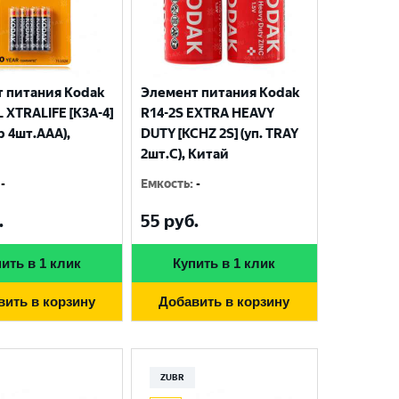
 питания Kodak
Элемент питания Kodak
 XTRALIFE [K3A-4]
R14-2S EXTRA HEAVY
р 4шт.AАА),
DUTY [KCHZ 2S] (уп. TRAY
2шт.C), Китай
-
Емкость
:
-
.
55
руб.
ить в 1 клик
Купить в 1 клик
вить в корзину
Добавить в корзину
ZUBR