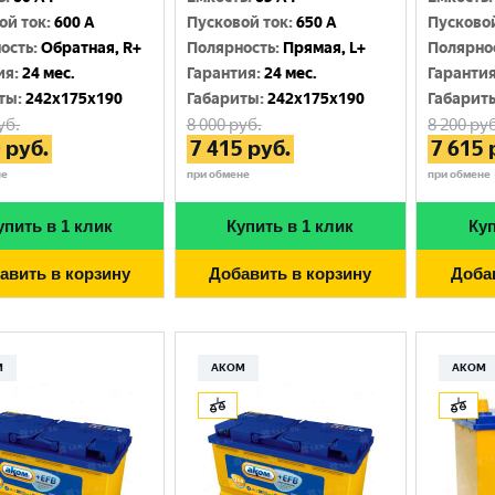
ой ток
:
600 A
Пусковой ток
:
650 A
Пусково
ость
:
Обратная, R+
Полярность
:
Прямая, L+
Полярно
ия
:
24 мес.
Гарантия
:
24 мес.
Гаранти
ты
:
242x175x190
Габариты
:
242x175x190
Габарит
уб.
8 000
руб.
8 200
руб
0
руб.
7 415
руб.
7 615
не
при обмене
при обмене
упить в 1 клик
Купить в 1 клик
Куп
авить в корзину
Добавить в корзину
Доба
М
АКОМ
АКОМ