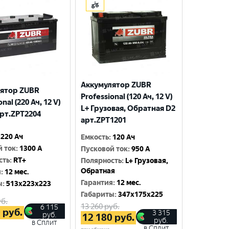
Аккумулятор ZUBR
ятор ZUBR
Professional (120 Ач, 12 V)
nal (220 Ач, 12 V)
L+ Грузовая, Обратная D2
арт.ZPT2204
арт.ZPT1201
220 Ач
Емкость
:
120 Ач
й ток
:
1300 A
Пусковой ток
:
950 A
сть
:
RT+
Полярность
:
L+ Грузовая,
Обратная
я
:
12 мес.
Гарантия
:
12 мес.
ы
:
513x223x223
Габариты
:
347x175x225
б.
13 260
руб.
6 115
0
руб.
3 315
руб.
12 180
руб.
руб.
в Сплит
в Сплит