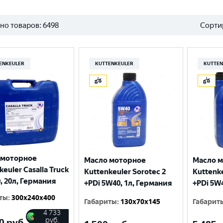
но товаров:
6498
Сорти
ENKEULER
KUTTENKEULER
KUTTEN
 моторное
Масло моторное
Масло 
keuler Casalla Truck
Kuttenkeuler Sorotec 2
Kuttenke
, 20л, Германия
+PDi 5W40, 1л, Германия
+PDi 5W
ты
:
300x240x400
Габариты
:
130x70x145
Габарит
4 733
руб.
0
руб.