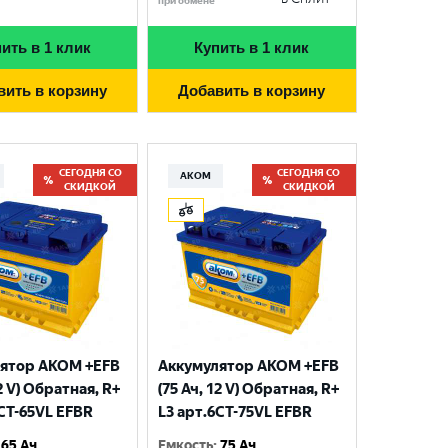
при обмене
ить в 1 клик
Купить в 1 клик
вить в корзину
Добавить в корзину
СЕГОДНЯ СО
СЕГОДНЯ СО
АКОМ
СКИДКОЙ
СКИДКОЙ
ятор AKOM +EFB
Аккумулятор AKOM +EFB
12 V) Обратная, R+
(75 Ач, 12 V) Обратная, R+
6CT-65VL EFBR
L3 арт.6СТ-75VL EFBR
65 Ач
Емкость
:
75 Ач