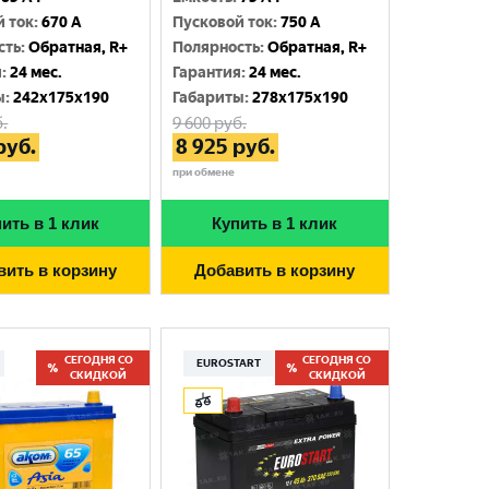
й ток
:
670 A
Пусковой ток
:
750 A
сть
:
Обратная, R+
Полярность
:
Обратная, R+
я
:
24 мес.
Гарантия
:
24 мес.
ы
:
242x175x190
Габариты
:
278x175x190
.
9 600
руб.
руб.
8 925
руб.
при обмене
ить в 1 клик
Купить в 1 клик
вить в корзину
Добавить в корзину
СЕГОДНЯ СО
СЕГОДНЯ СО
EUROSTART
СКИДКОЙ
СКИДКОЙ