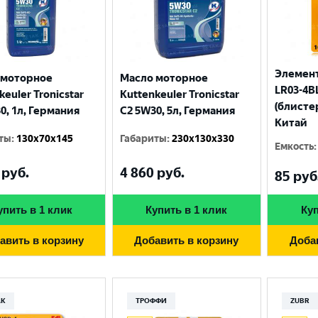
Элемент
 моторное
Масло моторное
LR03-4BL
keuler Tronicstar
Kuttenkeuler Tronicstar
(блисте
0, 1л, Германия
C2 5W30, 5л, Германия
Китай
ты
:
130x70x145
Габариты
:
230x130x330
Емкость
:
руб.
4 860
руб.
85
руб
упить в 1 клик
Купить в 1 клик
Куп
Выберите ваш город
авить в корзину
Добавить в корзину
Доба
Великий Новгород
Санкт-Петербург
Гатчина
Смоленск
AK
ТРОФФИ
ZUBR