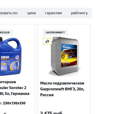
ровать по:
цене
гарантии
рейтингу
KEULER
GAZPROMNEFT
моторное
Масло гидравлическое
uler Sorotec 2
Gazpromneft ВМГЗ, 20л,
40, 5л, Германия
Россия
ы
:
230x130x330
3 475
руб.