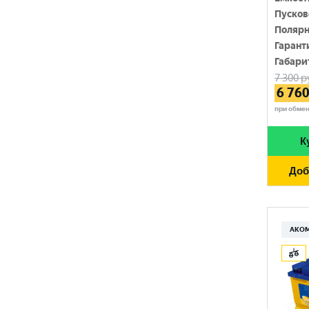
220 Ач
Пусков
MUTLU
820 A
Полярн
225 Ач
MYWAY
Гарант
830 A
230 Ач
Габари
NORDSTERN
840 A
7 300
р
250 Ач
6 76
NORDSTERN Evolution
850 A
при обме
OPTIMA
860 A
К
POLUS ARCTIC
870 A
Доб
RIDER
880 A
ROCKET
890 A
SEBANG
АКО
900 A
SMART ELEMENT
910 A
SOLITE
920 A