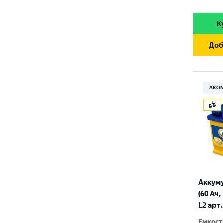
GIGAWATT
710 A
100 Ач
GIVER
К
720 A
105 Ач
HANKOOK
730 A
Доб
110 Ач
HOG
740 A
120 Ач
HOWTER
750 A
АКО
132 Ач
ISKRA ENERGY
760 A
140 Ач
MAGNUM
765 A
180 Ач
MEGA START
770 A
190 Ач
METACO
780 A
200 Ач
MILES
790 A
Аккум
210 Ач
(60 Ач,
MINSU
800 A
L2 арт
215 Ач
MOLL
815 A
Емкост