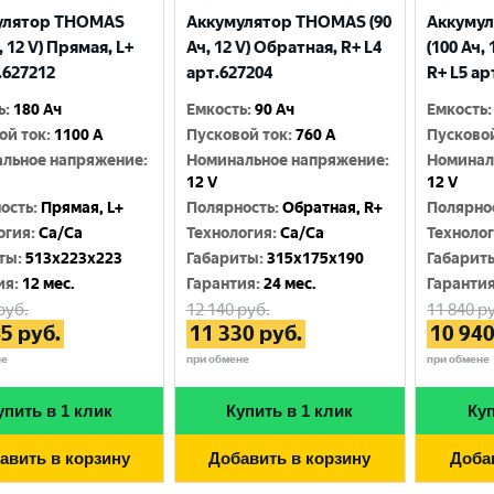
улятор THOMAS
Аккумулятор THOMAS (90
Аккуму
, 12 V) Прямая, L+
Ач, 12 V) Обратная, R+ L4
(100 Ач,
.627212
арт.627204
R+ L5 ар
ь
:
180 Ач
Емкость
:
90 Ач
Емкость
:
ой ток
:
1100 A
Пусковой ток
:
760 A
Пусково
льное напряжение
:
Номинальное напряжение
:
Номинал
12 V
12 V
ость
:
Прямая, L+
Полярность
:
Обратная, R+
Полярно
огия
:
Ca/Ca
Технология
:
Ca/Ca
Техноло
ты
:
513x223x223
Габариты
:
315x175x190
Габарит
ия
:
12 мес.
Гарантия
:
24 мес.
Гаранти
руб.
12 140
руб.
11 840
ру
45
руб.
11 330
руб.
10 94
не
при обмене
при обмене
упить в 1 клик
Купить в 1 клик
Куп
авить в корзину
Добавить в корзину
Доба