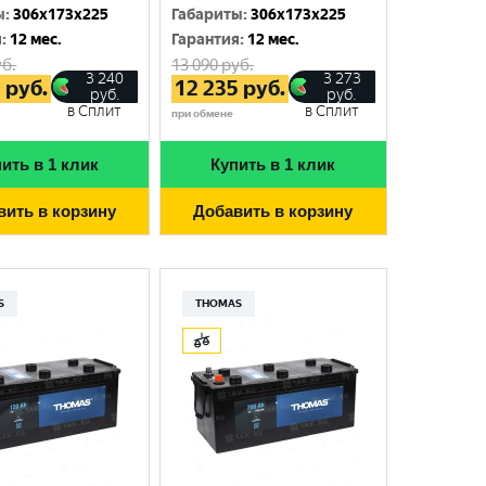
ы
:
306x173x225
Габариты
:
306x173x225
я
:
12 мес.
Гарантия
:
12 мес.
б.
13 090
руб.
3 240
3 273
0
руб.
12 235
руб.
руб.
руб.
в Сплит
в Сплит
при обмене
ить в 1 клик
Купить в 1 клик
вить в корзину
Добавить в корзину
S
THOMAS