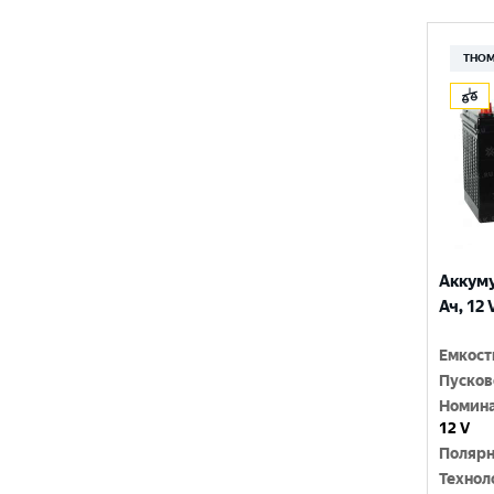
РУСБАТ
THO
ТЮМЕНЬ
Аккум
Ач, 12 
Емкост
Пусков
Номина
12 V
Полярн
Технол