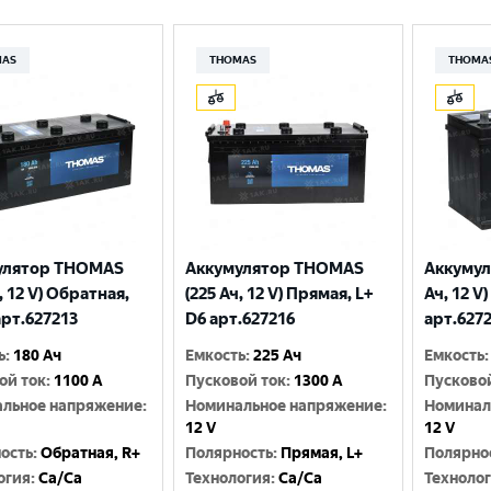
MAS
THOMAS
THOMA
улятор THOMAS
Аккумулятор THOMAS
Аккумул
, 12 V) Обратная,
(225 Ач, 12 V) Прямая, L+
Ач, 12 V
арт.627213
D6 арт.627216
арт.627
Выберите ваш город
ь
:
180 Ач
Емкость
:
225 Ач
Емкость
:
ой ток
:
1100 A
Пусковой ток
:
1300 A
Пусково
льное напряжение
:
Номинальное напряжение
:
Номинал
Великий Новгород
Санкт-Петербург
12 V
12 V
ость
:
Обратная, R+
Полярность
:
Прямая, L+
Полярно
Гатчина
Смоленск
огия
:
Ca/Ca
Технология
:
Ca/Ca
Техноло