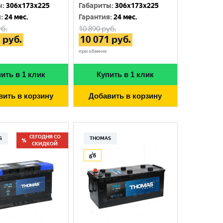
ы
:
306x173x225
Габариты
:
306x173x225
я
:
24 мес.
Гарантия
:
24 мес.
б.
10 890
руб.
1
руб.
10 071
руб.
при обмене
ить в 1 клик
Купить в 1 клик
вить в корзину
Добавить в корзину
СЕГОДНЯ СО
S
THOMAS
СКИДКОЙ