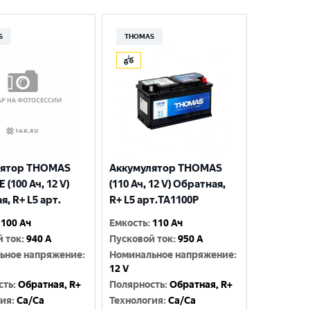
S
THOMAS
лятор THOMAS
Аккумулятор THOMAS
(100 Ач, 12 V)
(110 Ач, 12 V) Обратная,
, R+ L5 арт.
R+ L5 арт.TA1100P
100 Ач
Емкость
:
110 Ач
й ток
:
940 A
Пусковой ток
:
950 A
ьное напряжение
:
Номинальное напряжение
:
12 V
сть
:
Обратная, R+
Полярность
:
Обратная, R+
гия
:
Ca/Ca
Технология
:
Ca/Ca