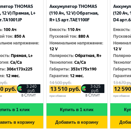
улятор THOMAS
Аккумулятор THOMAS
Аккуму
, 12 V) Прямая, L+
(110 Ач, 12 V) Обратная,
(120 Ач,
т.TA1001JP
R+ L5 арт.TAE1100F
D4 арт.
ь
:
100 Ач
Емкость
:
110 Ач
Емкость
:
ой ток
:
850 A
Пусковой ток
:
880 A
Пусково
льное напряжение
:
Номинальное напряжение
:
Номинал
12 V
12 V
ость
:
Прямая, L+
Полярность
:
Обратная, R+
Полярно
огия
:
Ca/Ca
Технология
:
Ca/Ca
Техноло
ты
:
306x173x225
Габариты
:
353x175x190
Габарит
ия
:
12 мес.
Гарантия
:
12 мес.
Гаранти
руб.
14 500
руб.
13 670
ру
3 240
3 625
60
руб.
13 510
руб.
12 59
руб.
руб.
в Сплит
в Сплит
не
при обмене
при обмене
упить в 1 клик
Купить в 1 клик
Куп
авить в корзину
Добавить в корзину
Доба