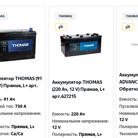
MAS
THOMAS
THOMA
Аккуму
улятор THOMAS (91
ADVANCE 
Аккумулятор THOMAS
V) Прямая, L+ арт.
Обратная
(220 Ач, 12 V) Прямая, L+
арт.627215
ь
:
91 Ач
Емкость
:
ой ток
:
730 A
Пусково
льное напряжение
:
Номинал
Емкость
:
220 Ач
12 V
Номинальное напряжение
:
ость
:
Прямая, L+
Полярно
12 V
огия
:
Ca/Ca
Техноло
Полярность
:
Прямая, L+