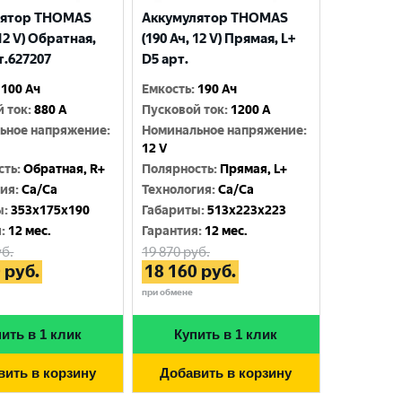
лятор THOMAS
Аккумулятор THOMAS
 12 V) Обратная,
(190 Ач, 12 V) Прямая, L+
т.627207
D5 арт.
100 Ач
Емкость
:
190 Ач
й ток
:
880 A
Пусковой ток
:
1200 A
ьное напряжение
:
Номинальное напряжение
:
12 V
сть
:
Обратная, R+
Полярность
:
Прямая, L+
гия
:
Ca/Ca
Технология
:
Ca/Ca
ы
:
353x175x190
Габариты
:
513x223x223
я
:
12 мес.
Гарантия
:
12 мес.
б.
19 870
руб.
0
руб.
18 160
руб.
при обмене
ить в 1 клик
Купить в 1 клик
вить в корзину
Добавить в корзину