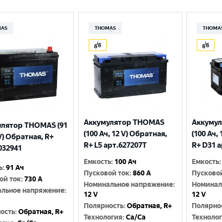
MAS
THOMAS
THOMA
Аккумулятор THOMAS
Аккуму
улятор THOMAS (91
(100 Ач, 12 V) Обратная,
(100 Ач,
 V) Обратная, R+
R+ L5 арт.627207T
R+ D31 
032941
Емкость
:
100 Ач
Емкость
:
ь
:
91 Ач
Пусковой ток
:
860 A
Пусково
ой ток
:
730 A
Номинальное напряжение
:
Номинал
льное напряжение
:
12 V
12 V
Полярность
:
Обратная, R+
Полярно
ость
:
Обратная, R+
Технология
:
Ca/Ca
Техноло