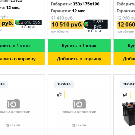
огия
:
Ca/Ca
Габариты
:
353x175x190
Габарит
ия
:
12 мес.
Гарантия
:
12 мес.
Гаранти
руб.
11 410
руб.
12 960
ру
2 853
1
руб.
2 618
руб.
10 510
руб.
12 06
руб.
в Сплит
не
в Сплит
при обмене
при обмене
упить в 1 клик
Купить в 1 клик
Куп
авить в корзину
Добавить в корзину
Доба
MAS
THOMAS
THOMA