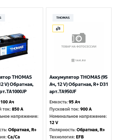
S
THOMAS
лятор THOMAS
Аккумулятор THOMAS (95
 12 V) Обратная,
Ач, 12 V) Обратная, R+ D31
арт.TA1000JP
арт.TA950JF
100 Ач
Емкость
:
95 Ач
й ток
:
850 A
Пусковой ток
:
900 A
ьное напряжение
:
Номинальное напряжение
:
12 V
сть
:
Обратная, R+
Полярность
:
Обратная, R+
гия
:
Ca/Ca
Технология
:
EFB