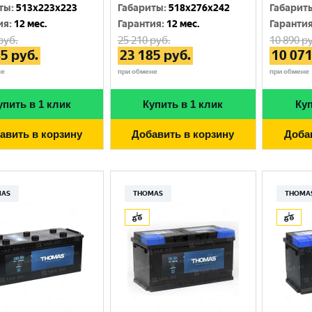
Москва
ты
:
513x223x223
Габариты
:
518x276x242
Габарит
ия
:
12 мес.
Гарантия
:
12 мес.
Гаранти
руб.
25 210
руб.
10 890
ру
45
руб.
23 185
руб.
10 07
не
при обмене
при обмене
упить в 1 клик
Купить в 1 клик
Куп
авить в корзину
Добавить в корзину
Доба
MAS
THOMAS
THOMA