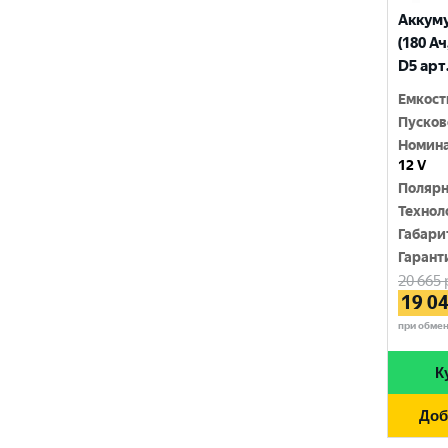
TUNGSTONE
Аккум
(180 Ач
URSA
D5 арт
VAIPER
Емкост
Пусков
VEKTOR
Номина
12 V
VOLTRON
Полярн
VST
Технол
Габари
Wild Batteries
Гарант
20 665
АТАКА
19 0
при обме
ВЗЛЁТ
ЗАПУСК
К
ЗВЕРЬ
Доб
ПУЛЬС