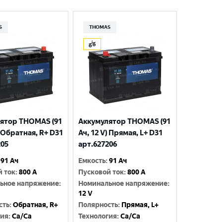
S
THOMAS
ятор THOMAS (91
Аккумулятор THOMAS (91
) Обратная, R+ D31
Ач, 12 V) Прямая, L+ D31
205
арт.627206
91 Ач
Емкость
:
91 Ач
й ток
:
800 A
Пусковой ток
:
800 A
ьное напряжение
:
Номинальное напряжение
:
12 V
сть
:
Обратная, R+
Полярность
:
Прямая, L+
гия
:
Ca/Ca
Технология
:
Ca/Ca