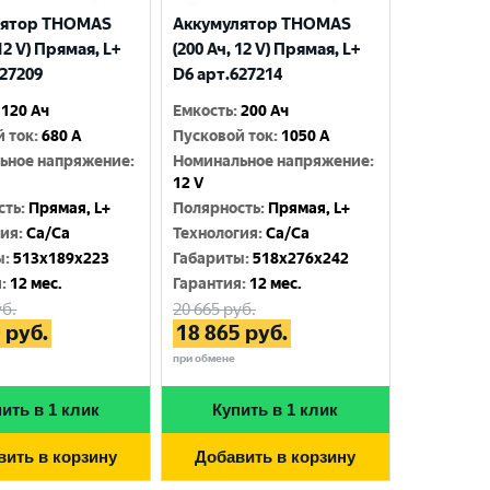
лятор THOMAS
Аккумулятор THOMAS
 12 V) Прямая, L+
(200 Ач, 12 V) Прямая, L+
627209
D6 арт.627214
120 Ач
Емкость
:
200 Ач
й ток
:
680 A
Пусковой ток
:
1050 A
ьное напряжение
:
Номинальное напряжение
:
12 V
сть
:
Прямая, L+
Полярность
:
Прямая, L+
гия
:
Ca/Ca
Технология
:
Ca/Ca
ы
:
513x189x223
Габариты
:
518x276x242
я
:
12 мес.
Гарантия
:
12 мес.
б.
20 665
руб.
0
руб.
18 865
руб.
при обмене
ить в 1 клик
Купить в 1 клик
вить в корзину
Добавить в корзину