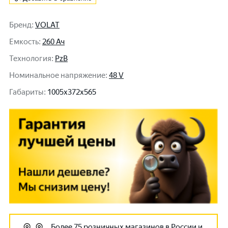
Бренд
:
VOLAT
Емкость
:
260 Ач
Технология
:
PzB
Номинальное напряжение
:
48 V
Габариты
:
1005x372x565
Более 75 розничных магазинов в России и