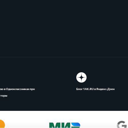
во в Одноклассниках про
Блог 1АК.RU в Яндекс.Дзен
яторы