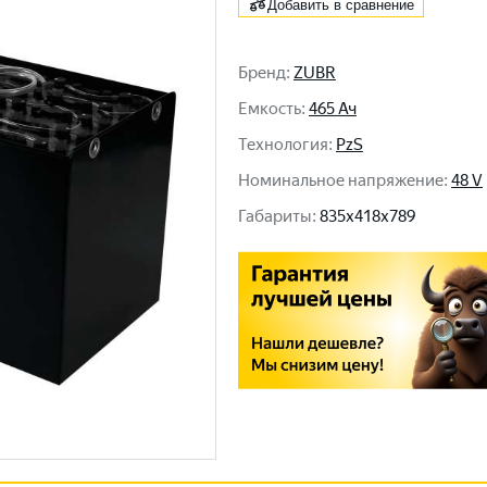
Добавить в сравнение
Бренд
:
ZUBR
Емкость
:
465 Ач
Технология
:
PzS
Номинальное напряжение
:
48 V
Габариты
:
835x418x789