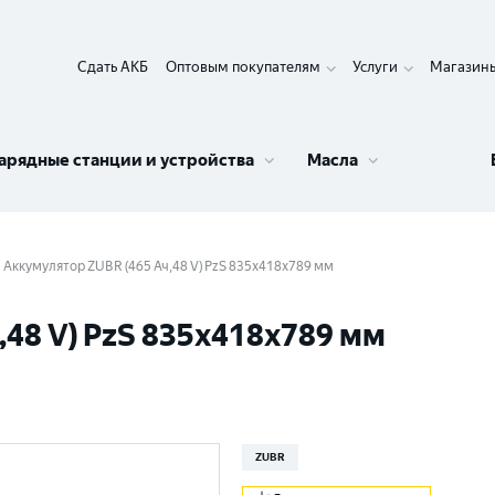
Сдать АКБ
Оптовым покупателям
Услуги
Магазин
арядные станции и устройства
Масла
Аккумулятор ZUBR (465 Ач,48 V) PzS 835x418x789 мм
,48 V) PzS 835x418x789 мм
ZUBR