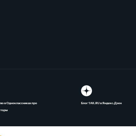
во в Одноклассниках про
Блог 1АК.RU в Яндекс.Дзен
яторы