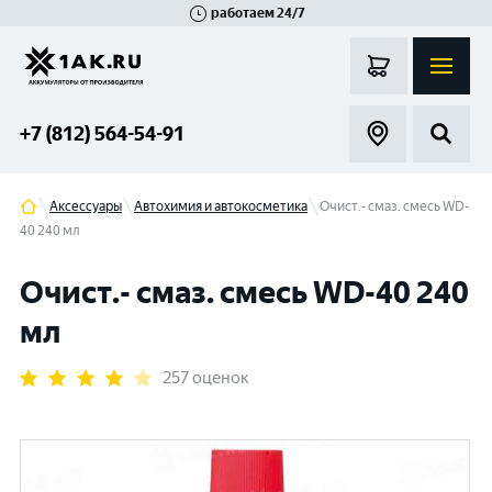
работаем 24/7
Великий Новгород
Санкт-Петербург
Гатчина
Смоленск
Москва
+7 (812) 564-54-91
Аксессуары
Автохимия и автокосметика
Очист.- смаз. смесь WD-
40 240 мл
Очист.- смаз. смесь WD-40 240
мл
257 оценок