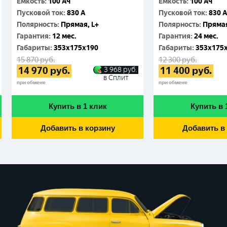
Емкость
:
100 Ач
Емкость
:
100 Ач
Пусковой ток
:
830 A
Пусковой ток
:
830 
Полярность
:
Прямая, L+
Полярность
:
Прямая
Гарантия
:
12 мес.
Гарантия
:
24 мес.
Габариты
:
353x175x190
Габариты
:
353x175
15 870
руб.
12 300
руб.
14 970
руб.
11 400
руб.
3 968
руб.
в Сплит
при обмене
при обмене
Купить в 1 клик
Купить в 
Добавить в корзину
Добавить в