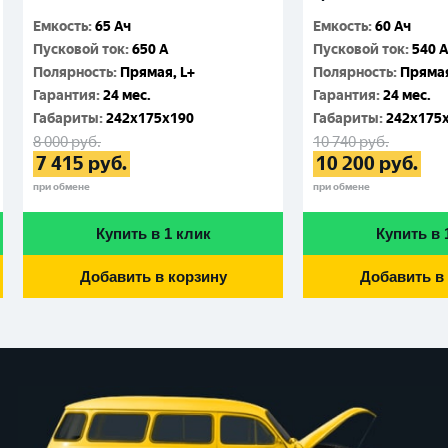
Емкость
:
65 Ач
Емкость
:
60 Ач
Пусковой ток
:
650 A
Пусковой ток
:
540 
Полярность
:
Прямая, L+
Полярность
:
Прямая
Гарантия
:
24 мес.
Гарантия
:
24 мес.
Габариты
:
242x175x190
Габариты
:
242x175
8 000
руб.
10 740
руб.
7 415
руб.
10 200
руб.
при обмене
при обмене
Купить в 1 клик
Купить в 
Добавить в корзину
Добавить в