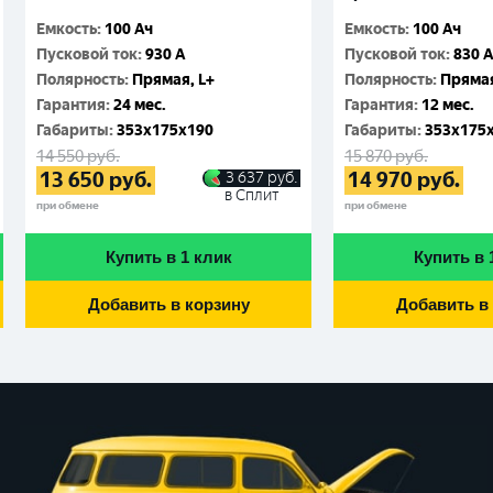
Емкость
:
100 Ач
Емкость
:
100 Ач
Пусковой ток
:
930 A
Пусковой ток
:
830 
Полярность
:
Прямая, L+
Полярность
:
Прямая
Гарантия
:
24 мес.
Гарантия
:
12 мес.
Габариты
:
353x175x190
Габариты
:
353x175
14 550
руб.
15 870
руб.
13 650
руб.
14 970
руб.
3 637
руб.
в Сплит
при обмене
при обмене
Купить в 1 клик
Купить в 
Добавить в корзину
Добавить в