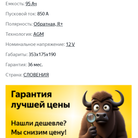
Емкость
:
95 Ач
Пусковой ток
:
850 A
Полярность
:
Обратная, R+
Технология
:
AGM
Номинальное напряжение
:
12 V
Габариты
:
353x175x190
Гарантия
:
36 мес.
Cтрана
:
СЛОВЕНИЯ