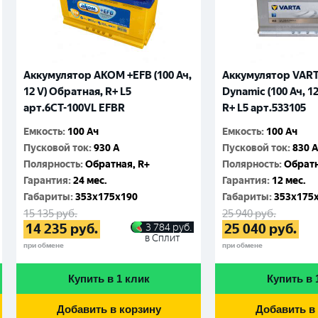
Аккумулятор AKOM +EFB (100 Ач,
Аккумулятор VARTA
12 V) Обратная, R+ L5
Dynamic (100 Ач, 1
арт.6СТ-100VL EFBR
R+ L5 арт.533105
Емкость
:
100 Ач
Емкость
:
100 Ач
Пусковой ток
:
930 A
Пусковой ток
:
830 
Полярность
:
Обратная, R+
Полярность
:
Обратн
Гарантия
:
24 мес.
Гарантия
:
12 мес.
Габариты
:
353x175x190
Габариты
:
353x175
15 135
руб.
25 940
руб.
14 235
руб.
25 040
руб.
3 784
руб.
в Сплит
при обмене
при обмене
Купить в 1 клик
Купить в 
Добавить в корзину
Добавить в