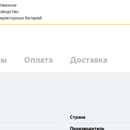
твенное
зводство
муляторных батарей
ны
Оплата
Доставка
Cтрана
Производитель