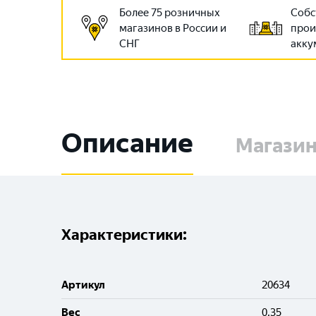
Более 75 розничных
Собс
магазинов в России и
прои
СНГ
акку
Описание
Магази
Характеристики:
Артикул
20634
Вес
0.35