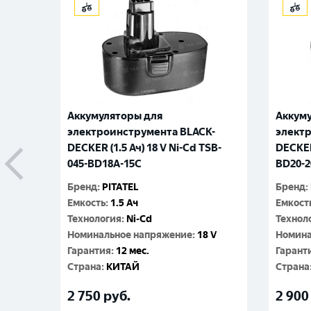
Аккумуляторы для
Аккум
K-
электроинструмента BLACK-
элект
 TSB-
DECKER (1.5 Ач) 18 V Ni-Cd TSB-
DECKER 
045-BD18A-15C
BD20-2
Бренд
:
PITATEL
Бренд
:
Емкость
:
1.5 Ач
Емкост
Технология
:
Ni-Cd
Технол
.4 V
Номинальное напряжение
:
18 V
Номина
Гарантия
:
12 мес.
Гарант
Cтрана
:
КИТАЙ
Cтрана
2 750
руб.
2 900