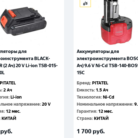
уляторы для
Аккумуляторы для
роинструмента BLACK-
электроинструмента BOSC
(2 Ач) 20 V Li-ion TSB-015-
Ач) 9.6 V Ni-Cd TSB-140-BOS
0L
15C
PITATEL
Бренд
:
PITATEL
ь
:
2 Ач
Емкость
:
1.5 Ач
огия
:
Li-ion
Технология
:
Ni-Cd
льное напряжение
:
20 V
Номинальное напряжение
:
9
ия
:
12 мес.
Гарантия
:
12 мес.
:
КИТАЙ
Cтрана
:
КИТАЙ
руб.
1 700
руб.