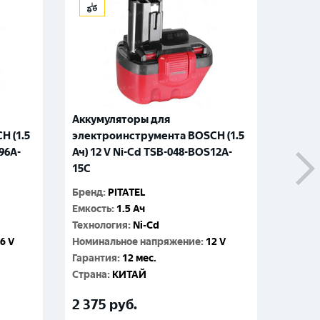
Аккумуляторы для
Аккум
H (1.5
электроинструмента BOSCH (1.5
элект
96A-
Ач) 12 V Ni-Cd TSB-048-BOS12A-
Ач) 12
15C
20C
Бренд
:
PITATEL
Бренд
:
Емкость
:
1.5 Ач
Емкос
Технология
:
Ni-Cd
Технол
.6 V
Номинальное напряжение
:
12 V
Номин
Гарантия
:
12 мес.
Гаран
Cтрана
:
КИТАЙ
Cтран
2 375
руб.
2 80