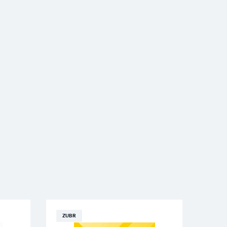
ZUBR
ZUB