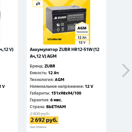
,12 V)
Аккумулятор ZUBR HR12-51W (12
Аккуму
Ач,12 V) AGM
AGM 15
Бренд
:
ZUBR
Бренд
:
Емкость
:
12 Ач
Емкос
Технология
:
AGM
Технол
2 V
Номинальное напряжение
:
12 V
Номин
Габариты
:
151x98x94/100
Габар
Гарантия
:
6 мес.
Гаран
Cтрана
:
ВЬЕТНАМ
Cтран
2 800
руб.
2 650
р
2 692
руб.
2 54
при обмене
при обме