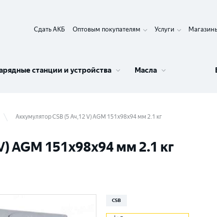
Сдать АКБ
Оптовым покупателям
Услуги
Магазин
арядные станции и устройства
Масла
Аккумулятор CSB (5 Ач,12 V) AGM 151x98x94 мм 2.1 кг
V) AGM 151x98x94 мм 2.1 кг
CSB