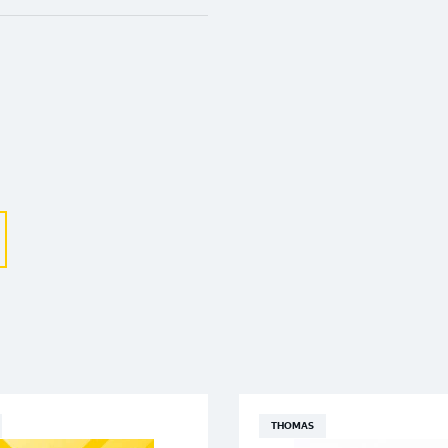
Выберите ваш город
Великий Новгород
Санкт-Петербург
Гатчина
Смоленск
THOMAS
Москва