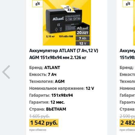
Аккумулятор ATLANT (7 Ач,12 V)
Аккуму
AGM 151x98x94 мм 2.126 кг
151x98x
Бренд
:
ATLANT
Бренд
:
Емкость
:
7 Ач
Емкост
Технология
:
AGM
Технол
Номинальное напряжение
:
12 V
Номина
Габариты
:
151x98x94
Габари
Гарантия
:
12 мес.
Гарант
Cтрана
:
ВЬЕТНАМ
Cтрана
1 605
руб.
2 590
р
1 542
руб.
2 482
при обмене
при обме