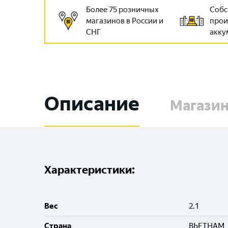
Более 75 розничных
Собс
магазинов в России и
прои
СНГ
акку
Описание
Магази
Характеристики:
Вес
2.1
Cтрана
ВЬЕТНАМ