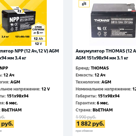
лятор NPP (12 Ач,12 V) AGM
Аккумулятор THOMAS (12 Ач
94 мм 3.4 кг
AGM 151x98x94 мм 3.1 кг
NPP
Бренд
:
THOMAS
ь
:
12 Ач
Емкость
:
12 Ач
огия
:
AGM
Технология
:
AGM
льное напряжение
:
12 V
Номинальное напряжение
:
1
ты
:
151x98x94
Габариты
:
151x98x94
ия
:
6 мес.
Гарантия
:
6 мес.
:
ВЬЕТНАМ
Cтрана
:
ВЬЕТНАМ
уб.
1 990
руб.
руб.
1 882
руб.
не
при обмене