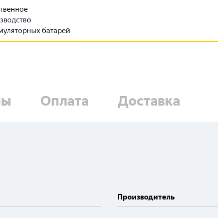
твенное
зводство
муляторных батарей
ны
Оплата
Доставка
Производитель