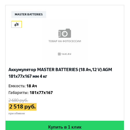
MASTER BATTERIES
Аккумулятор MASTER BATTERIES (18 Ач,12 V) AGM
181x77x167 мм 4 кг
Емкость
:
18 Ач
Габариты
:
181x77x167
2 680
руб.
2 518
руб.
при обмене
Купить в 1 клик