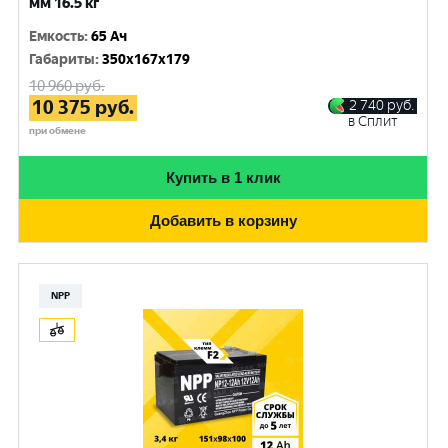
мм 16.5 кг
Емкость
:
65 Ач
Габариты
:
350x167x179
10 960
руб.
10 375
руб.
2 740
руб.
в Сплит
при обмене
Купить в 1 клик
Добавить в корзину
NPP