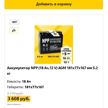
Добавить в корзину
NPP
Аккумулятор NPP (18 Ач,12 V) AGM 181x77x167 мм 5.2
кг
Емкость
:
18 Ач
Габариты
:
181x77x167
3 770
руб.
3 608
руб.
при обмене