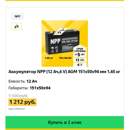
NPP
Аккумулятор NPP (12 Ач,6 V) AGM 151x50x94 мм 1.65 кг
Емкость
:
12 Ач
Габариты
:
151x50x94
1 320
руб.
1 212
руб.
при обмене
Купить в 1 клик