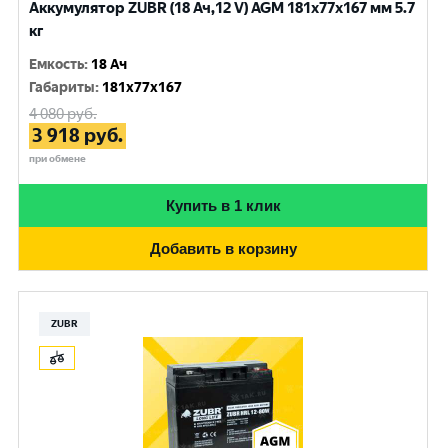
Аккумулятор ZUBR (18 Ач,12 V) AGM 181x77x167 мм 5.7
кг
Емкость
:
18 Ач
Габариты
:
181x77x167
4 080
руб.
3 918
руб.
при обмене
Купить в 1 клик
Добавить в корзину
ZUBR