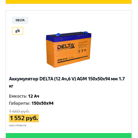
DELTA
Аккумулятор DELTA (12 Ач,6 V) AGM 150x50x94 мм 1.7
кг
Емкость
:
12 Ач
Габариты
:
150x50x94
1 660
руб.
1 552
руб.
при обмене