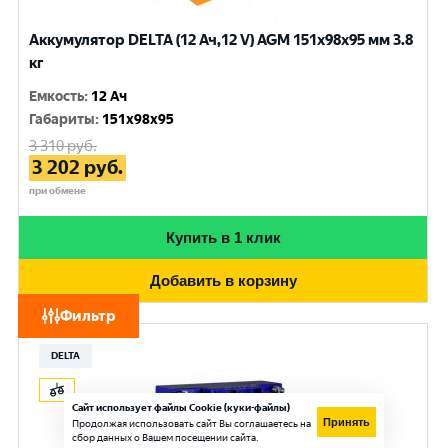
Аккумулятор DELTA (12 Ач,12 V) AGM 151x98x95 мм 3.8
кг
Емкость
:
12 Ач
Габариты
:
151x98x95
3 310
руб.
3 202
руб.
при обмене
Купить в 1 клик
Добавить в корзину
Фильтр
DELTA
Сайт использует файлы Cookie (куки-файлы)
Принять
Продолжая использовать сайт Вы соглашаетесь на
сбор данных о Вашем посещении сайта.