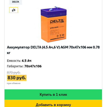
DELTA
Аккумулятор DELTA (4.5 Ач,6 V) AGM 70x47x106 мм 0.78
кг
Емкость
:
4.5 Ач
Габариты
:
70x47x106
870
руб.
830
руб.
при обмене
Купить в 1 клик
Добавить в корзину