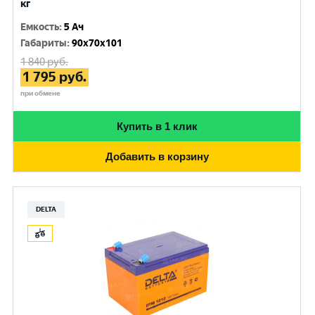
кг
Емкость
:
5 Ач
Габариты
:
90x70x101
1 840
руб.
1 795
руб.
при обмене
Купить в 1 клик
Добавить в корзину
DELTA