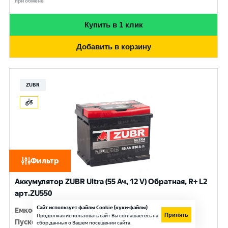
при обмене
Купить в 1 клик
Добавить в корзину
ZUBR
Фильтр
Аккумулятор ZUBR Ultra (55 Ач, 12 V) Обратная, R+ L2
арт.ZU550
Сайт использует файлы Cookie (куки-файлы)
Емкость
:
55 Ач
Принять
Продолжая использовать сайт Вы соглашаетесь на
Пусковой ток
:
530 A
сбор данных о Вашем посещении сайта.