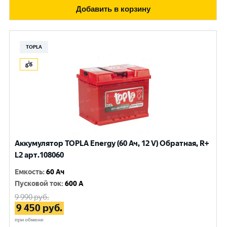
Добавить в корзину
TOPLA
Аккумулятор TOPLA Energy (60 Ач, 12 V) Обратная, R+
L2 арт.108060
Емкость
:
60 Ач
Пусковой ток
:
600 A
9 990
руб.
9 450
руб.
при обмене