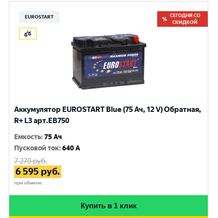
СЕГОДНЯ СО
EUROSTART
СКИДКОЙ
Аккумулятор EUROSTART Blue (75 Ач, 12 V) Обратная,
R+ L3 арт.EB750
Емкость
:
75 Ач
Пусковой ток
:
640 A
7 270
руб.
6 595
руб.
при обмене
Купить в 1 клик