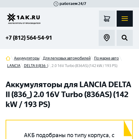
работаем 24/7
Великий Новгород
Санкт-Петербург
Гатчина
Смоленск
Москва
+7 (812) 564-54-91
Аккумуляторы
Для легковых автомобилей
По марке авто
LANCIA
DELTA II (836_)
2.0 16V Turbo (836AS) (142 kW / 193 PS)
Аккумуляторы для LANCIA DELTA
II (836_) 2.0 16V Turbo (836AS) (142
kW / 193 PS)
АКБ подобраны по типу корпуса, с