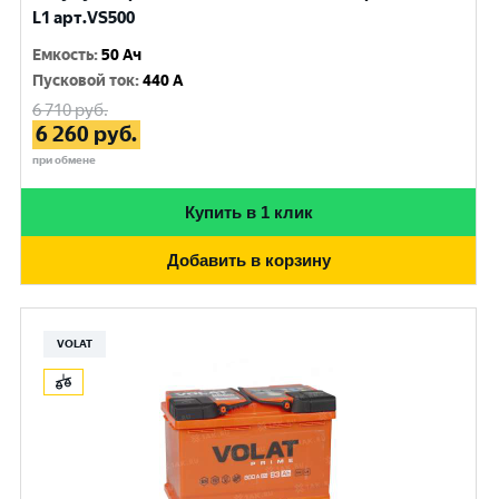
L1 арт.VS500
Емкость
:
50 Ач
Пусковой ток
:
440 A
6 710
руб.
6 260
руб.
при обмене
Купить в 1 клик
Добавить в корзину
VOLAT