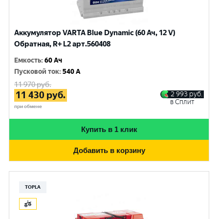
Аккумулятор VARTA Blue Dynamic (60 Ач, 12 V)
Обратная, R+ L2 арт.560408
Емкость
:
60 Ач
Пусковой ток
:
540 A
11 970
руб.
11 430
руб.
2 993
руб.
в Сплит
при обмене
Купить в 1 клик
Добавить в корзину
TOPLA