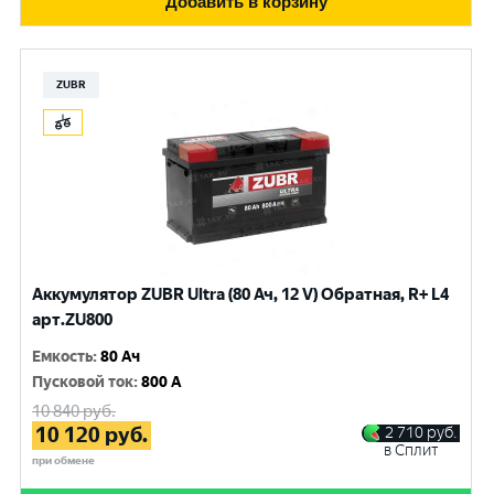
Добавить в корзину
ZUBR
Аккумулятор ZUBR Ultra (80 Ач, 12 V) Обратная, R+ L4
арт.ZU800
Емкость
:
80 Ач
Пусковой ток
:
800 A
10 840
руб.
10 120
руб.
2 710
руб.
в Сплит
при обмене