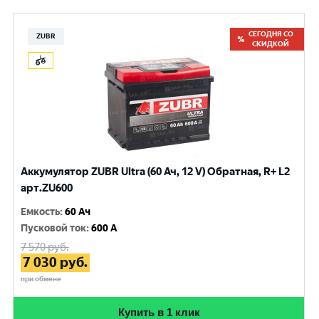
СЕГОДНЯ СО
ZUBR
СКИДКОЙ
Аккумулятор ZUBR Ultra (60 Ач, 12 V) Обратная, R+ L2
арт.ZU600
Емкость
:
60 Ач
Пусковой ток
:
600 A
7 570
руб.
7 030
руб.
при обмене
Купить в 1 клик