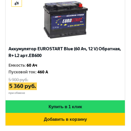
Аккумулятор EUROSTART Blue (60 Ач, 12 V) Обратная,
R+ L2 арт.EB600
Емкость
:
60 Ач
Пусковой ток
:
460 A
5 900
руб.
5 360
руб.
при обмене
Купить в 1 клик
Добавить в корзину