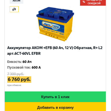
АКОМ
СКИДКОЙ
Аккумулятор AKOM +EFB (60 Ач, 12 V) Обратная, R+ L2
арт.6CТ-60VL EFBR
Емкость
:
60 Ач
Пусковой ток
:
600 A
7 300
руб.
6 760
руб.
при обмене
Купить в 1 клик
Добавить в корзину