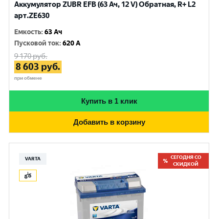
Аккумулятор ZUBR EFB (63 Ач, 12 V) Обратная, R+ L2
арт.ZE630
Емкость
:
63 Ач
Пусковой ток
:
620 A
9 170
руб.
8 603
руб.
при обмене
Купить в 1 клик
Добавить в корзину
СЕГОДНЯ СО
VARTA
СКИДКОЙ