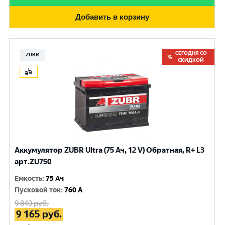
Добавить в корзину
СЕГОДНЯ СО
ZUBR
СКИДКОЙ
Аккумулятор ZUBR Ultra (75 Ач, 12 V) Обратная, R+ L3
арт.ZU750
Емкость
:
75 Ач
Пусковой ток
:
760 A
9 840
руб.
9 165
руб.