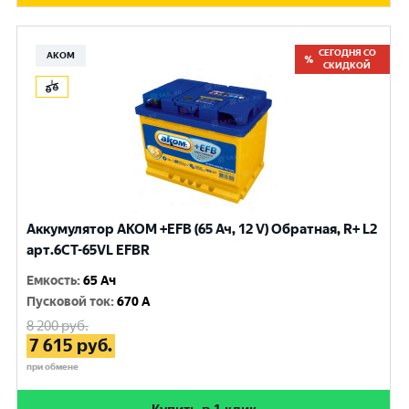
СЕГОДНЯ СО
АКОМ
СКИДКОЙ
Аккумулятор AKOM +EFB (65 Ач, 12 V) Обратная, R+ L2
арт.6CT-65VL EFBR
Емкость
:
65 Ач
Пусковой ток
:
670 A
8 200
руб.
7 615
руб.
при обмене