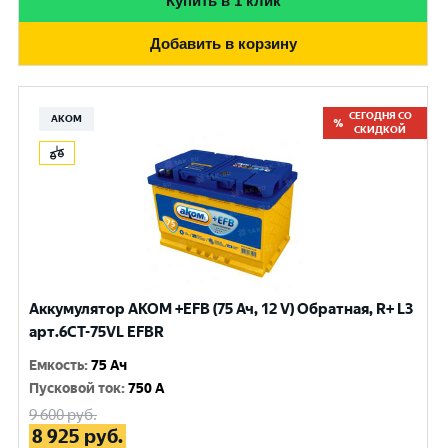
Купить в 1 клик
Добавить в корзину
СЕГОДНЯ СО
АКОМ
СКИДКОЙ
Аккумулятор AKOM +EFB (75 Ач, 12 V) Обратная, R+ L3
арт.6СТ-75VL EFBR
Емкость
:
75 Ач
Пусковой ток
:
750 A
9 600
руб.
8 925
руб.