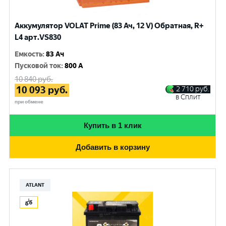
Аккумулятор VOLAT Prime (83 Ач, 12 V) Обратная, R+
L4 арт.VS830
Емкость
:
83 Ач
Пусковой ток
:
800 A
10 840
руб.
10 093
руб.
2 710
руб.
в Сплит
при обмене
Купить в 1 клик
Добавить в корзину
ATLANT