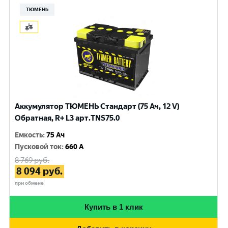
ТЮМЕНЬ
Аккумулятор ТЮМЕНЬ Стандарт (75 Ач, 12 V)
Обратная, R+ L3 арт.TNS75.0
Емкость
:
75 Ач
Пусковой ток
:
660 A
8 769
руб.
8 094
руб.
при обмене
Купить в 1 клик