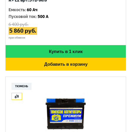
R+ L2 арт.STD 60.0
Емкость
:
60 Ач
Пусковой ток
:
500 A
6 400
руб.
5 860
руб.
при обмене
Купить в 1 клик
Добавить в корзину
ТЮМЕНЬ