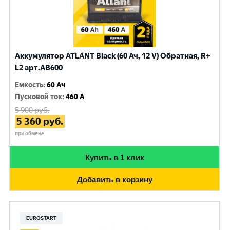
Аккумулятор ATLANT Black (60 Ач, 12 V) Обратная, R+
L2 арт.AB600
Емкость
:
60 Ач
Пусковой ток
:
460 A
5 900
руб.
5 360
руб.
при обмене
Купить в 1 клик
Добавить в корзину
EUROSTART