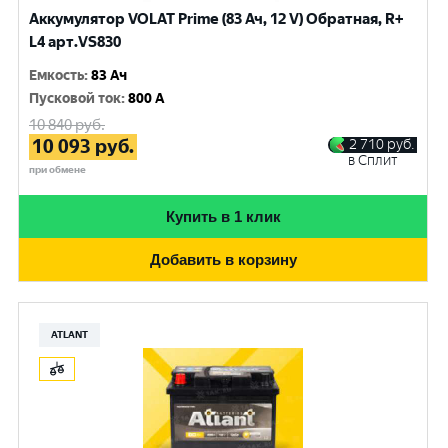
Аккумулятор VOLAT Prime (83 Ач, 12 V) Обратная, R+
L4 арт.VS830
Емкость
:
83 Ач
Пусковой ток
:
800 A
10 840
руб.
10 093
руб.
2 710
руб.
в Сплит
при обмене
Купить в 1 клик
Добавить в корзину
ATLANT