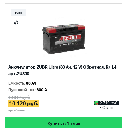
ZUBR
Аккумулятор ZUBR Ultra (80 Ач, 12 V) Обратная, R+ L4
арт.ZU800
Емкость
:
80 Ач
Пусковой ток
:
800 A
10 840
руб.
10 120
руб.
2 710
руб.
в Сплит
при обмене
Купить в 1 клик