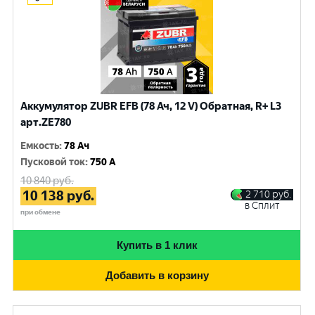
Аккумулятор ZUBR EFB (78 Ач, 12 V) Обратная, R+ L3
арт.ZE780
Емкость
:
78 Ач
Пусковой ток
:
750 A
10 840
руб.
10 138
руб.
2 710
руб.
в Сплит
при обмене
Купить в 1 клик
Добавить в корзину