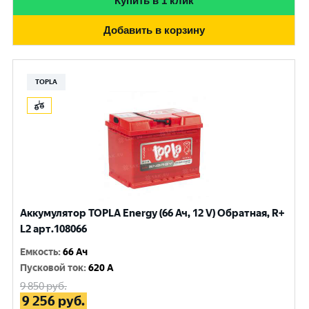
Купить в 1 клик
Добавить в корзину
TOPLA
Аккумулятор TOPLA Energy (66 Ач, 12 V) Обратная, R+
L2 арт.108066
Емкость
:
66 Ач
Пусковой ток
:
620 A
9 850
руб.
9 256
руб.