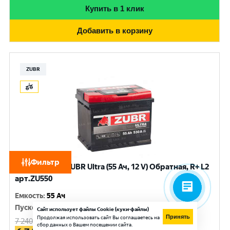
Купить в 1 клик
Добавить в корзину
ZUBR
Фильтр
Аккумулятор ZUBR Ultra (55 Ач, 12 V) Обратная, R+ L2
арт.ZU550
Емкость
:
55 Ач
Пусковой ток
:
530 A
Сайт использует файлы Cookie (куки-файлы)
Принять
Продолжая использовать сайт Вы соглашаетесь на
7 240
руб.
сбор данных о Вашем посещении сайта.