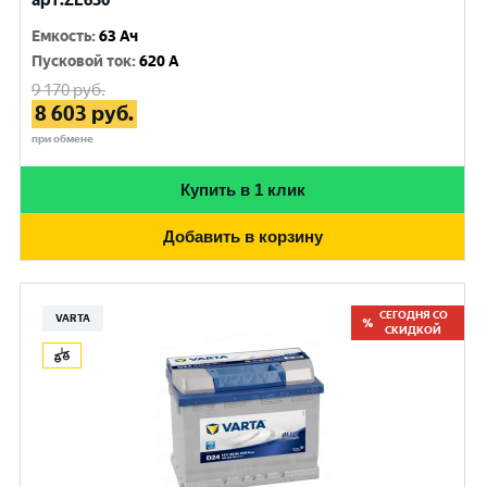
арт.ZE630
Емкость
:
63 Ач
Пусковой ток
:
620 A
9 170
руб.
8 603
руб.
при обмене
Купить в 1 клик
Добавить в корзину
СЕГОДНЯ СО
VARTA
СКИДКОЙ