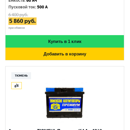
Емкость
:
60 Ач
Пусковой ток
:
500 A
6 400
руб.
5 860
руб.
при обмене
Купить в 1 клик
Добавить в корзину
ТЮМЕНЬ