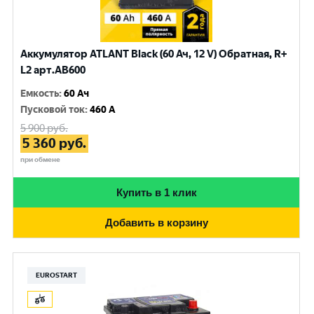
Аккумулятор ATLANT Black (60 Ач, 12 V) Обратная, R+
L2 арт.AB600
Емкость
:
60 Ач
Пусковой ток
:
460 A
5 900
руб.
5 360
руб.
при обмене
Купить в 1 клик
Добавить в корзину
EUROSTART