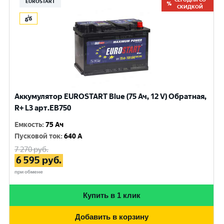
EUROSTART
СКИДКОЙ
Аккумулятор EUROSTART Blue (75 Ач, 12 V) Обратная,
R+ L3 арт.EB750
Емкость
:
75 Ач
Пусковой ток
:
640 A
7 270
руб.
6 595
руб.
при обмене
Купить в 1 клик
Добавить в корзину