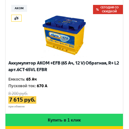
СЕГОДНЯ СО
АКОМ
СКИДКОЙ
Аккумулятор AKOM +EFB (65 Ач, 12 V) Обратная, R+ L2
арт.6CT-65VL EFBR
Емкость
:
65 Ач
Пусковой ток
:
670 A
8 200
руб.
7 615
руб.
при обмене
Купить в 1 клик