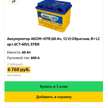
Аккумулятор AKOM +EFB (60 Ач, 12 V) Обратная, R+ L2
арт.6CТ-60VL EFBR
Емкость
:
60 Ач
Пусковой ток
:
600 A
7 300
руб.
6 760
руб.
при обмене
Купить в 1 клик
Добавить в корзину