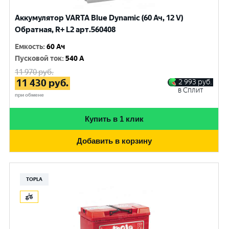
Аккумулятор VARTA Blue Dynamic (60 Ач, 12 V)
Обратная, R+ L2 арт.560408
Емкость
:
60 Ач
Пусковой ток
:
540 A
11 970
руб.
11 430
руб.
2 993
руб.
в Сплит
при обмене
Купить в 1 клик
Добавить в корзину
TOPLA