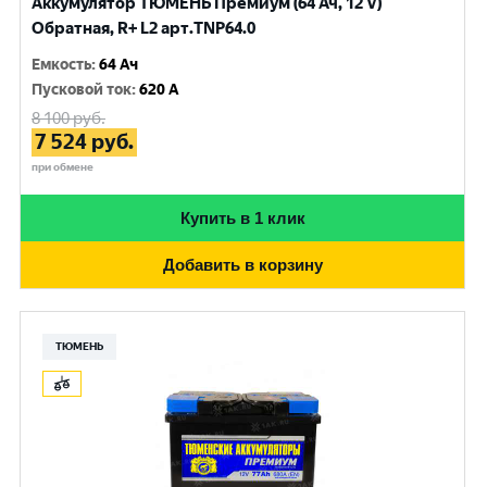
Аккумулятор ТЮМЕНЬ Премиум (64 Ач, 12 V)
Обратная, R+ L2 арт.TNP64.0
Емкость
:
64 Ач
Пусковой ток
:
620 A
8 100
руб.
7 524
руб.
при обмене
Купить в 1 клик
Добавить в корзину
ТЮМЕНЬ