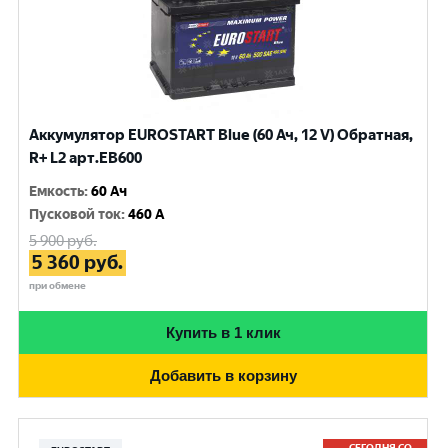
Аккумулятор EUROSTART Blue (60 Ач, 12 V) Обратная,
R+ L2 арт.EB600
Емкость
:
60 Ач
Пусковой ток
:
460 A
5 900
руб.
5 360
руб.
при обмене
Купить в 1 клик
Добавить в корзину
СЕГОДНЯ СО