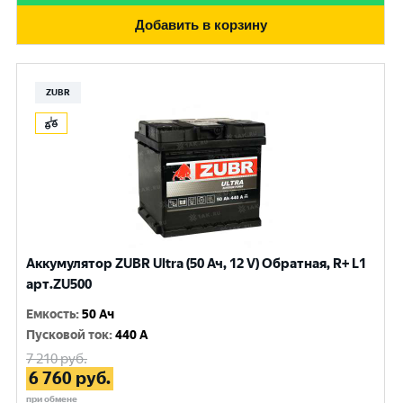
Добавить в корзину
ZUBR
Аккумулятор ZUBR Ultra (50 Ач, 12 V) Обратная, R+ L1
арт.ZU500
Емкость
:
50 Ач
Пусковой ток
:
440 A
7 210
руб.
6 760
руб.
при обмене