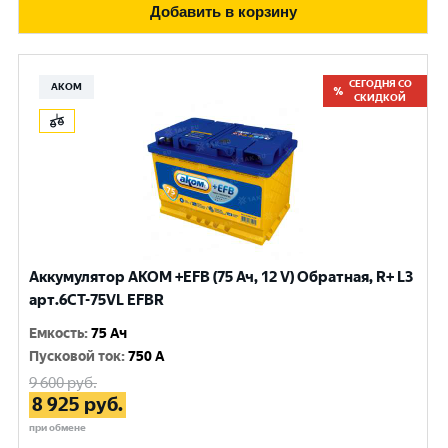
Добавить в корзину
СЕГОДНЯ СО
АКОМ
СКИДКОЙ
Аккумулятор AKOM +EFB (75 Ач, 12 V) Обратная, R+ L3
арт.6СТ-75VL EFBR
Емкость
:
75 Ач
Пусковой ток
:
750 A
9 600
руб.
8 925
руб.
при обмене