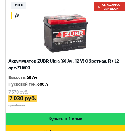
СЕГОДНЯ СО
ZUBR
СКИДКОЙ
Аккумулятор ZUBR Ultra (60 Ач, 12 V) Обратная, R+ L2
арт.ZU600
Емкость
:
60 Ач
Пусковой ток
:
600 A
7 570
руб.
7 030
руб.
при обмене
Купить в 1 клик