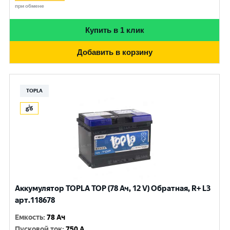
при обмене
Купить в 1 клик
Добавить в корзину
TOPLA
Аккумулятор TOPLA TOP (78 Ач, 12 V) Обратная, R+ L3
арт.118678
Емкость
:
78 Ач
Пусковой ток
:
750 A