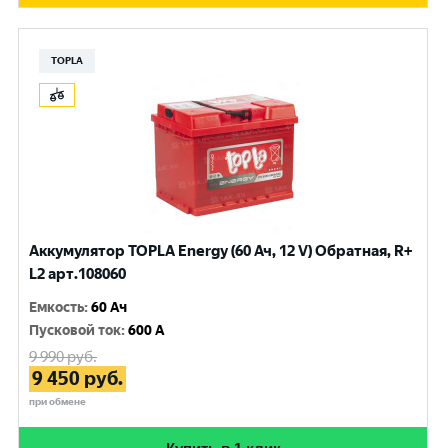
TOPLA
Аккумулятор TOPLA Energy (60 Ач, 12 V) Обратная, R+
L2 арт.108060
Емкость
:
60 Ач
Пусковой ток
:
600 A
9 990
руб.
9 450
руб.
при обмене