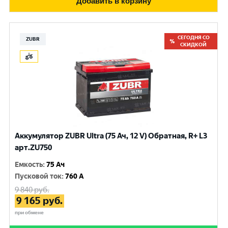
Добавить в корзину
СЕГОДНЯ СО
ZUBR
СКИДКОЙ
Аккумулятор ZUBR Ultra (75 Ач, 12 V) Обратная, R+ L3
арт.ZU750
Емкость
:
75 Ач
Пусковой ток
:
760 A
9 840
руб.
9 165
руб.
при обмене