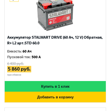
Аккумулятор STALWART DRIVE (60 Ач, 12 V) Обратная,
R+ L2 арт.STD 60.0
Емкость
:
60 Ач
Пусковой ток
:
500 A
6 400
руб.
5 860
руб.
при обмене
Купить в 1 клик
Добавить в корзину