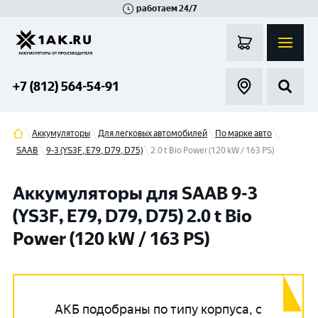
работаем 24/7
Великий Новгород
Санкт-Петербург
Гатчина
Смоленск
Москва
+7 (812) 564-54-91
Аккумуляторы
Для легковых автомобилей
По марке авто
SAAB
9-3 (YS3F, E79, D79, D75)
2.0 t Bio Power (120 kW / 163 PS)
Аккумуляторы для SAAB 9-3
(YS3F, E79, D79, D75) 2.0 t Bio
Power (120 kW / 163 PS)
АКБ подобраны по типу корпуса, с