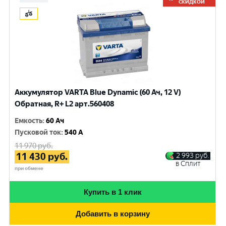
СКИДКОЙ
Аккумулятор VARTA Blue Dynamic (60 Ач, 12 V)
Обратная, R+ L2 арт.560408
Емкость
:
60 Ач
Пусковой ток
:
540 A
11 970
руб.
11 430
руб.
2 993
руб.
в Сплит
при обмене
Купить в 1 клик
Добавить в корзину