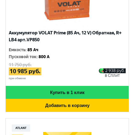
Аккумулятор VOLAT Prime (85 Ач, 12 V) Обратная, R+
LB4 арт.VP850
Емкость
:
85 Ач
Пусковой ток
:
800 A
11 750
руб.
10 985
руб.
2 938
руб.
в Сплит
при обмене
Купить в 1 клик
Добавить в корзину
ATLANT