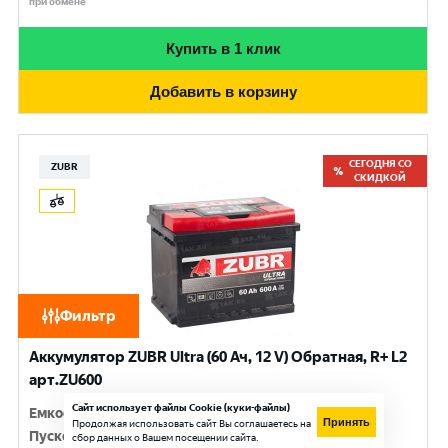
при обмене
Купить в 1 клик
Добавить в корзину
СЕГОДНЯ СО
ZUBR
СКИДКОЙ
Фильтр
Аккумулятор ZUBR Ultra (60 Ач, 12 V) Обратная, R+ L2
арт.ZU600
Сайт использует файлы Cookie (куки-файлы)
Емкость
:
60 Ач
Принять
Продолжая использовать сайт Вы соглашаетесь на
Пусковой ток
:
600 A
сбор данных о Вашем посещении сайта.