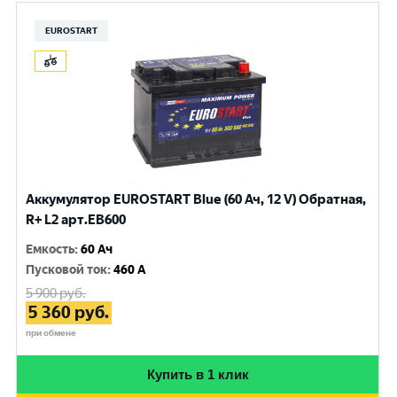
EUROSTART
Аккумулятор EUROSTART Blue (60 Ач, 12 V) Обратная,
R+ L2 арт.EB600
Емкость
:
60 Ач
Пусковой ток
:
460 A
5 900
руб.
5 360
руб.
при обмене
Купить в 1 клик