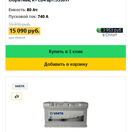
Обратная, R+ LB4 арт.533097
Емкость
:
80 Ач
Пусковой ток
:
740 A
15 810
руб.
15 090
руб.
3 953
руб.
в Сплит
при обмене
Купить в 1 клик
Добавить в корзину
VARTA