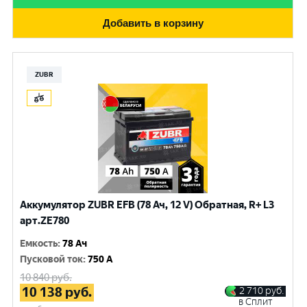
Добавить в корзину
ZUBR
Аккумулятор ZUBR EFB (78 Ач, 12 V) Обратная, R+ L3
арт.ZE780
Емкость
:
78 Ач
Пусковой ток
:
750 A
10 840
руб.
10 138
руб.
2 710
руб.
в Сплит