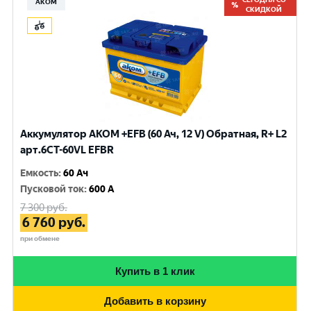
АКОМ
СКИДКОЙ
Аккумулятор AKOM +EFB (60 Ач, 12 V) Обратная, R+ L2
арт.6CТ-60VL EFBR
Емкость
:
60 Ач
Пусковой ток
:
600 A
7 300
руб.
6 760
руб.
при обмене
Купить в 1 клик
Добавить в корзину