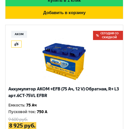
Купить в 1 клик
Добавить в корзину
СЕГОДНЯ СО
АКОМ
СКИДКОЙ
Аккумулятор AKOM +EFB (75 Ач, 12 V) Обратная, R+ L3
арт.6СТ-75VL EFBR
Емкость
:
75 Ач
Пусковой ток
:
750 A
9 600
руб.
8 925
руб.