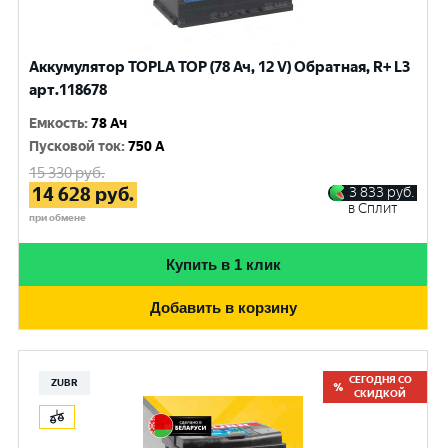
Аккумулятор TOPLA TOP (78 Ач, 12 V) Обратная, R+ L3
арт.118678
Емкость
:
78 Ач
Пусковой ток
:
750 A
15 330
руб.
14 628
руб.
3 833
руб.
в Сплит
при обмене
Купить в 1 клик
Добавить в корзину
СЕГОДНЯ СО
ZUBR
СКИДКОЙ