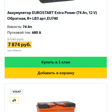
Аккумулятор EUROSTART Extra Power (74 Ач, 12 V)
Обратная, R+ LB3 арт.EU740
Емкость
:
74 Ач
Пусковой ток
:
680 A
8 540
руб.
7 874
руб.
при обмене
Купить в 1 клик
Добавить в корзину
VOLAT