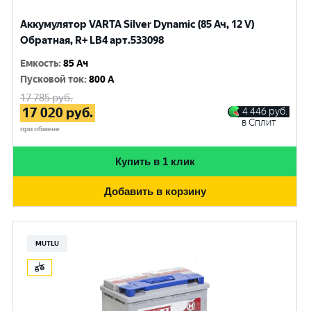
Аккумулятор VARTA Silver Dynamic (85 Ач, 12 V)
Обратная, R+ LB4 арт.533098
Емкость
:
85 Ач
Пусковой ток
:
800 A
17 785
руб.
17 020
руб.
4 446
руб.
в Сплит
при обмене
Купить в 1 клик
Добавить в корзину
MUTLU