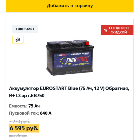
Добавить в корзину
СЕГОДНЯ СО
EUROSTART
СКИДКОЙ
Аккумулятор EUROSTART Blue (75 Ач, 12 V) Обратная,
R+ L3 арт.EB750
Емкость
:
75 Ач
Пусковой ток
:
640 A
7 270
руб.
6 595
руб.
при обмене