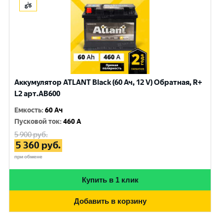
Аккумулятор ATLANT Black (60 Ач, 12 V) Обратная, R+
L2 арт.AB600
Емкость
:
60 Ач
Пусковой ток
:
460 A
5 900
руб.
5 360
руб.
при обмене
Купить в 1 клик
Добавить в корзину