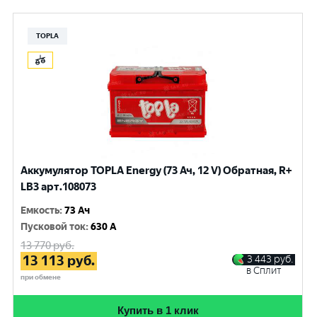
TOPLA
Аккумулятор TOPLA Energy (73 Ач, 12 V) Обратная, R+
LB3 арт.108073
Емкость
:
73 Ач
Пусковой ток
:
630 A
13 770
руб.
13 113
руб.
3 443
руб.
в Сплит
при обмене
Купить в 1 клик