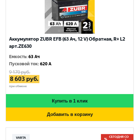
Аккумулятор ZUBR EFB (63 Ач, 12 V) Обратная, R+ L2
арт.ZE630
Емкость
:
63 Ач
Пусковой ток
:
620 A
9 170
руб.
8 603
руб.
при обмене
Купить в 1 клик
Добавить в корзину
СЕГОДНЯ СО
VARTA