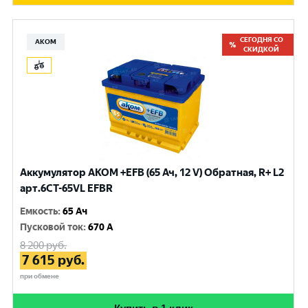
СЕГОДНЯ СО
АКОМ
СКИДКОЙ
Аккумулятор AKOM +EFB (65 Ач, 12 V) Обратная, R+ L2
арт.6CT-65VL EFBR
Емкость
:
65 Ач
Пусковой ток
:
670 A
8 200
руб.
7 615
руб.
при обмене