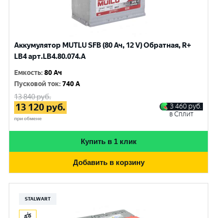
Аккумулятор MUTLU SFB (80 Ач, 12 V) Обратная, R+
LB4 арт.LВ4.80.074.A
Емкость
:
80 Ач
Пусковой ток
:
740 A
13 840
руб.
13 120
руб.
3 460
руб.
в Сплит
при обмене
Купить в 1 клик
Добавить в корзину
STALWART