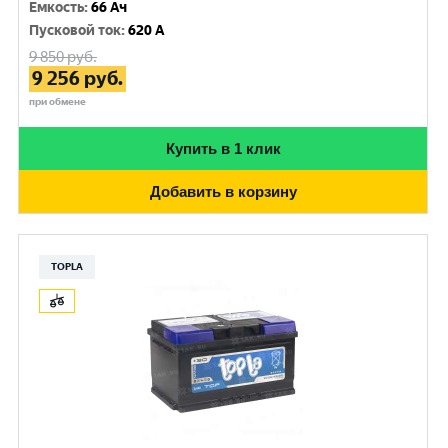
Емкость
:
66 Ач
Пусковой ток
:
620 A
9 850
руб.
9 256
руб.
при обмене
Купить в 1 клик
Добавить в корзину
TOPLA