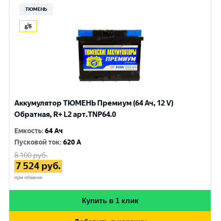
ТЮМЕНЬ
Аккумулятор ТЮМЕНЬ Премиум (64 Ач, 12 V)
Обратная, R+ L2 арт.TNP64.0
Емкость
:
64 Ач
Пусковой ток
:
620 A
8 100
руб.
7 524
руб.
при обмене
Купить в 1 клик