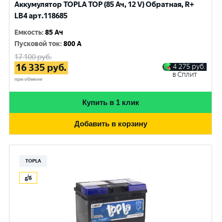
Аккумулятор TOPLA TOP (85 Ач, 12 V) Обратная, R+
LB4 арт.118685
Емкость
:
85 Ач
Пусковой ток
:
800 A
17 100
руб.
16 335
руб.
4 275
руб.
в Сплит
при обмене
Купить в 1 клик
Добавить в корзину
TOPLA