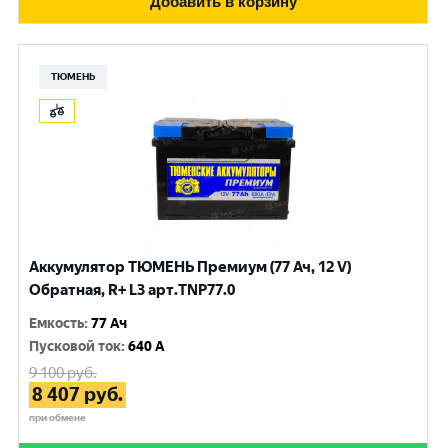
Добавить в корзину
ТЮМЕНЬ
Аккумулятор ТЮМЕНЬ Премиум (77 Ач, 12 V)
Обратная, R+ L3 арт.TNP77.0
Емкость
:
77 Ач
Пусковой ток
:
640 A
9 100
руб.
8 407
руб.
при обмене