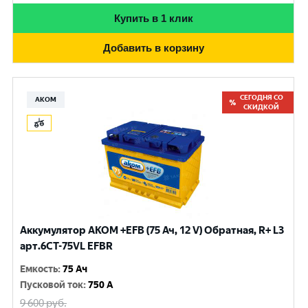
Купить в 1 клик
Добавить в корзину
СЕГОДНЯ СО
АКОМ
СКИДКОЙ
Аккумулятор AKOM +EFB (75 Ач, 12 V) Обратная, R+ L3
арт.6СТ-75VL EFBR
Емкость
:
75 Ач
Пусковой ток
:
750 A
9 600
руб.