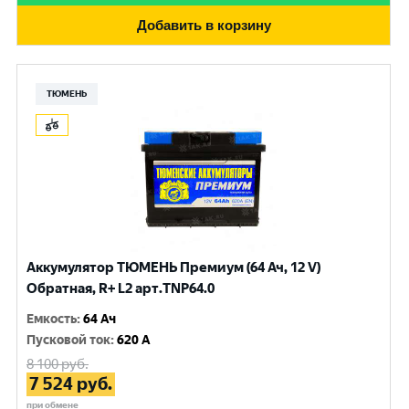
Добавить в корзину
ТЮМЕНЬ
Аккумулятор ТЮМЕНЬ Премиум (64 Ач, 12 V)
Обратная, R+ L2 арт.TNP64.0
Емкость
:
64 Ач
Пусковой ток
:
620 A
8 100
руб.
7 524
руб.
при обмене