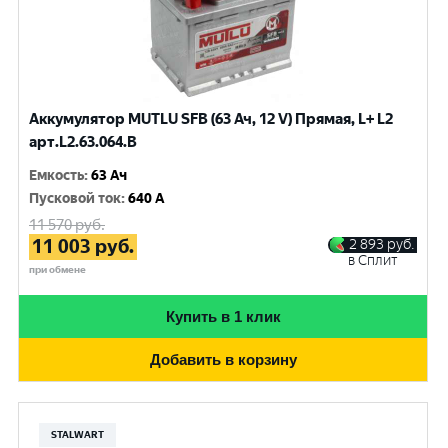
Аккумулятор MUTLU SFB (63 Ач, 12 V) Прямая, L+ L2
арт.L2.63.064.B
Емкость
:
63 Ач
Пусковой ток
:
640 A
11 570
руб.
11 003
руб.
2 893
руб.
в Сплит
при обмене
Купить в 1 клик
Добавить в корзину
STALWART