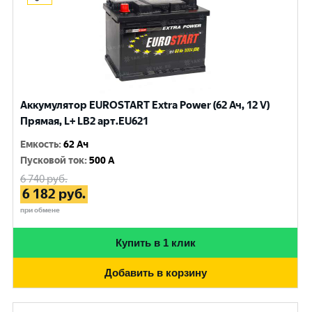
Аккумулятор EUROSTART Extra Power (62 Ач, 12 V)
Прямая, L+ LB2 арт.EU621
Емкость
:
62 Ач
Пусковой ток
:
500 A
6 740
руб.
6 182
руб.
при обмене
Купить в 1 клик
Добавить в корзину