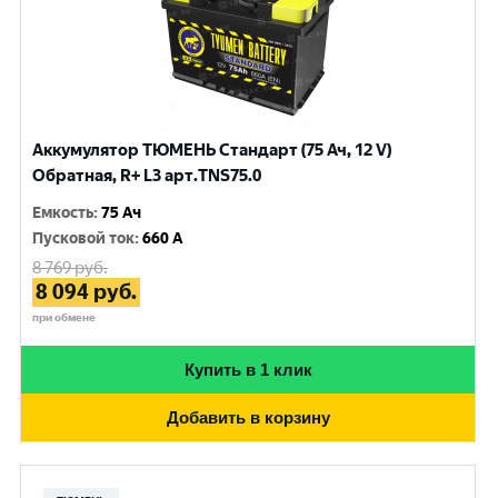
Аккумулятор ТЮМЕНЬ Стандарт (75 Ач, 12 V)
Обратная, R+ L3 арт.TNS75.0
Емкость
:
75 Ач
Пусковой ток
:
660 A
8 769
руб.
8 094
руб.
при обмене
Купить в 1 клик
Добавить в корзину