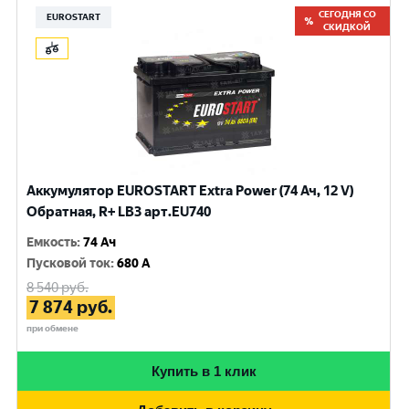
СЕГОДНЯ СО
EUROSTART
СКИДКОЙ
Аккумулятор EUROSTART Extra Power (74 Ач, 12 V)
Обратная, R+ LB3 арт.EU740
Емкость
:
74 Ач
Пусковой ток
:
680 A
8 540
руб.
7 874
руб.
при обмене
Купить в 1 клик