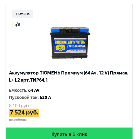
ТЮМЕНЬ
Аккумулятор ТЮМЕНЬ Премиум (64 Ач, 12 V) Прямая,
L+ L2 арт.TNP64.1
Емкость
:
64 Ач
Пусковой ток
:
620 A
8 100
руб.
7 524
руб.
при обмене
Купить в 1 клик