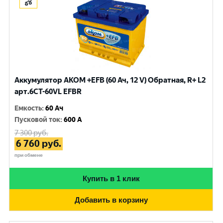
Аккумулятор AKOM +EFB (60 Ач, 12 V) Обратная, R+ L2
арт.6CТ-60VL EFBR
Емкость
:
60 Ач
Пусковой ток
:
600 A
7 300
руб.
6 760
руб.
при обмене
Купить в 1 клик
Добавить в корзину