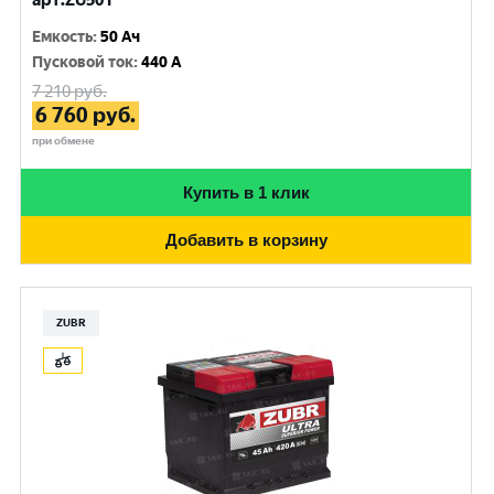
арт.ZU501
Емкость
:
50 Ач
Пусковой ток
:
440 A
7 210
руб.
6 760
руб.
при обмене
Купить в 1 клик
Добавить в корзину
ZUBR