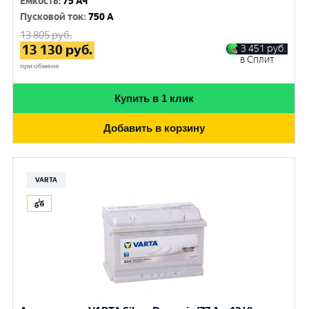
Емкость
:
75 Ач
Пусковой ток
:
750 A
13 805
руб.
13 130
руб.
3 451
руб.
в Сплит
при обмене
Купить в 1 клик
Добавить в корзину
VARTA