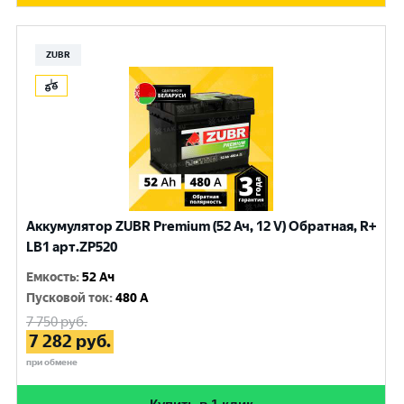
ZUBR
Аккумулятор ZUBR Premium (52 Ач, 12 V) Обратная, R+
LB1 арт.ZP520
Емкость
:
52 Ач
Пусковой ток
:
480 A
7 750
руб.
7 282
руб.
при обмене