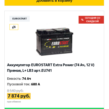
Добавить в корзину
СЕГОДНЯ СО
EUROSTART
СКИДКОЙ
Аккумулятор EUROSTART Extra Power (74 Ач, 12 V)
Прямая, L+ LB3 арт.EU741
Емкость
:
74 Ач
Пусковой ток
:
680 A
8 540
руб.
7 874
руб.
при обмене