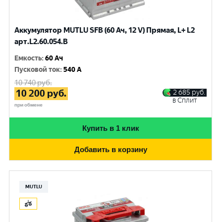
Аккумулятор MUTLU SFB (60 Ач, 12 V) Прямая, L+ L2
арт.L2.60.054.B
Емкость
:
60 Ач
Пусковой ток
:
540 A
10 740
руб.
10 200
руб.
2 685
руб.
в Сплит
при обмене
Купить в 1 клик
Добавить в корзину
MUTLU