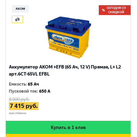
СЕГОДНЯ СО
АКОМ
СКИДКОЙ
Аккумулятор AKOM +EFB (65 Ач, 12 V) Прямая, L+ L2
арт.6СТ-65VL EFBL
Емкость
:
65 Ач
Пусковой ток
:
650 A
8 000
руб.
7 415
руб.
при обмене
Купить в 1 клик