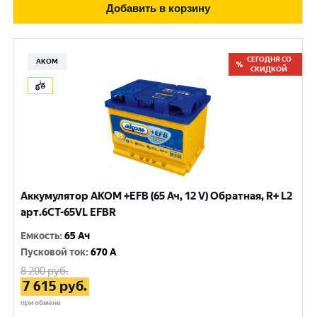
Добавить в корзину
СЕГОДНЯ СО
АКОМ
СКИДКОЙ
Аккумулятор AKOM +EFB (65 Ач, 12 V) Обратная, R+ L2
арт.6CT-65VL EFBR
Емкость
:
65 Ач
Пусковой ток
:
670 A
8 200
руб.
7 615
руб.
при обмене