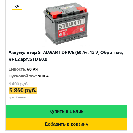
Аккумулятор STALWART DRIVE (60 Ач, 12 V) Обратная,
R+ L2 арт.STD 60.0
Емкость
:
60 Ач
Пусковой ток
:
500 A
6 400
руб.
5 860
руб.
при обмене
Купить в 1 клик
Добавить в корзину