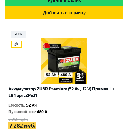
Купить в 1 клик
Добавить в корзину
ZUBR
Аккумулятор ZUBR Premium (52 Ач, 12 V) Прямая, L+
LB1 арт.ZP521
Емкость
:
52 Ач
Пусковой ток
:
480 A
7 750
руб.
7 282
руб.