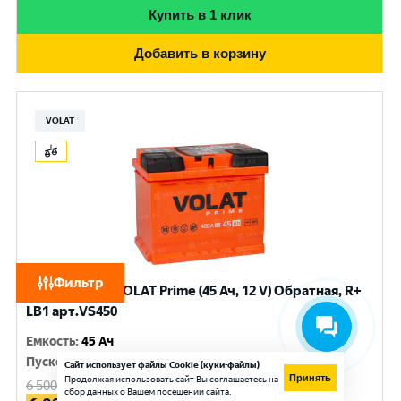
Купить в 1 клик
Добавить в корзину
VOLAT
Фильтр
Аккумулятор VOLAT Prime (45 Ач, 12 V) Обратная, R+
LB1 арт.VS450
Емкость
:
45 Ач
Пусковой ток
:
420 A
Сайт использует файлы Cookie (куки-файлы)
Принять
Продолжая использовать сайт Вы соглашаетесь на
6 500
руб.
сбор данных о Вашем посещении сайта.