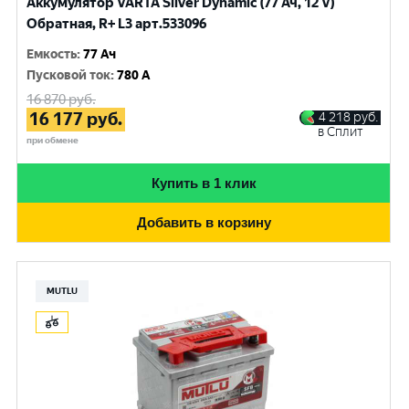
Аккумулятор VARTA Silver Dynamic (77 Ач, 12 V)
Обратная, R+ L3 арт.533096
Емкость
:
77 Ач
Пусковой ток
:
780 A
16 870
руб.
16 177
руб.
4 218
руб.
в Сплит
при обмене
Купить в 1 клик
Добавить в корзину
MUTLU