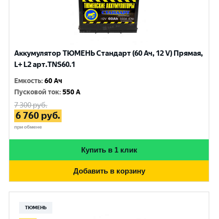
Аккумулятор ТЮМЕНЬ Стандарт (60 Ач, 12 V) Прямая,
L+ L2 арт.TNS60.1
Емкость
:
60 Ач
Пусковой ток
:
550 A
7 300
руб.
6 760
руб.
при обмене
Купить в 1 клик
Добавить в корзину
ТЮМЕНЬ