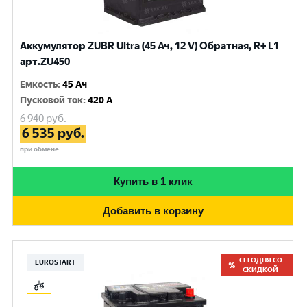
Аккумулятор ZUBR Ultra (45 Ач, 12 V) Обратная, R+ L1
арт.ZU450
Емкость
:
45 Ач
Пусковой ток
:
420 A
6 940
руб.
6 535
руб.
при обмене
Купить в 1 клик
Добавить в корзину
СЕГОДНЯ СО
EUROSTART
СКИДКОЙ