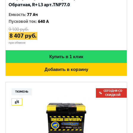
Обратная, R+ L3 арт.TNP77.0
Емкость
:
77 Ач
Пусковой ток
:
640 A
9 100
руб.
8 407
руб.
при обмене
Купить в 1 клик
Добавить в корзину
СЕГОДНЯ СО
ТЮМЕНЬ
СКИДКОЙ