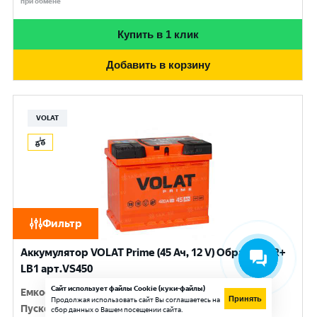
при обмене
Купить в 1 клик
Добавить в корзину
VOLAT
Фильтр
Аккумулятор VOLAT Prime (45 Ач, 12 V) Обратная, R+
LB1 арт.VS450
Сайт использует файлы Cookie (куки-файлы)
Емкость
:
45 Ач
Принять
Продолжая использовать сайт Вы соглашаетесь на
Пусковой ток
:
420 A
сбор данных о Вашем посещении сайта.