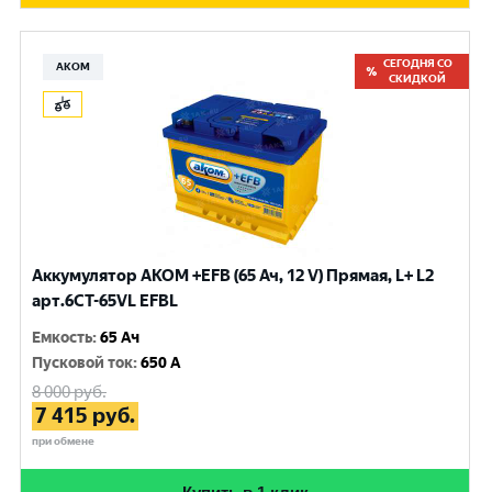
СЕГОДНЯ СО
АКОМ
СКИДКОЙ
Аккумулятор AKOM +EFB (65 Ач, 12 V) Прямая, L+ L2
арт.6СТ-65VL EFBL
Емкость
:
65 Ач
Пусковой ток
:
650 A
8 000
руб.
7 415
руб.
при обмене