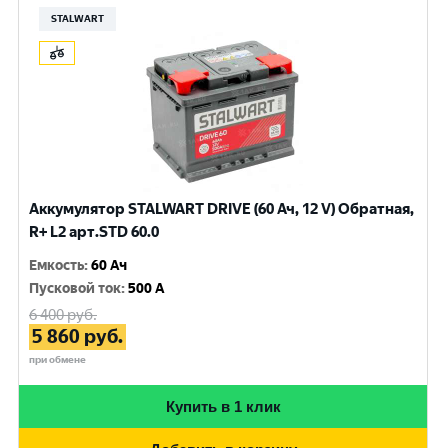
STALWART
Аккумулятор STALWART DRIVE (60 Ач, 12 V) Обратная,
R+ L2 арт.STD 60.0
Емкость
:
60 Ач
Пусковой ток
:
500 A
6 400
руб.
5 860
руб.
при обмене
Купить в 1 клик