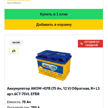
при обмене
Купить в 1 клик
Добавить в корзину
СЕГОДНЯ СО
АКОМ
СКИДКОЙ
Аккумулятор AKOM +EFB (75 Ач, 12 V) Обратная, R+ L3
арт.6СТ-75VL EFBR
Емкость
:
75 Ач
Пусковой ток
:
750 A