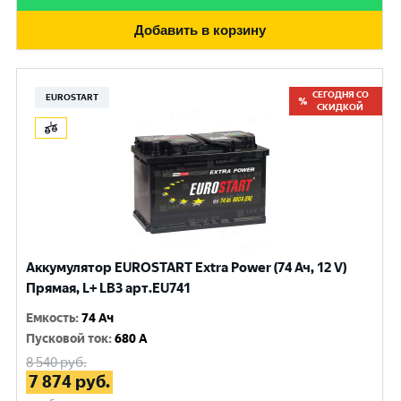
Добавить в корзину
СЕГОДНЯ СО
EUROSTART
СКИДКОЙ
Аккумулятор EUROSTART Extra Power (74 Ач, 12 V)
Прямая, L+ LB3 арт.EU741
Емкость
:
74 Ач
Пусковой ток
:
680 A
8 540
руб.
7 874
руб.