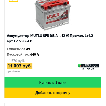
Аккумулятор MUTLU SFB (63 Ач, 12 V) Прямая, L+ L2
арт.L2.63.064.B
Емкость
:
63 Ач
Пусковой ток
:
640 A
11 570
руб.
11 003
руб.
2 893
руб.
в Сплит
при обмене
Купить в 1 клик
Добавить в корзину