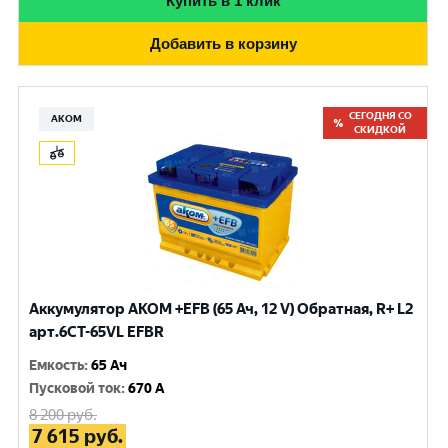
Купить в 1 клик
Добавить в корзину
СЕГОДНЯ СО
АКОМ
СКИДКОЙ
Аккумулятор AKOM +EFB (65 Ач, 12 V) Обратная, R+ L2
арт.6CT-65VL EFBR
Емкость
:
65 Ач
Пусковой ток
:
670 A
8 200
руб.
7 615
руб.