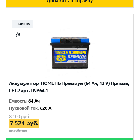
Добавить в корзину
ТЮМЕНЬ
Аккумулятор ТЮМЕНЬ Премиум (64 Ач, 12 V) Прямая,
L+ L2 арт.TNP64.1
Емкость
:
64 Ач
Пусковой ток
:
620 A
8 100
руб.
7 524
руб.
при обмене