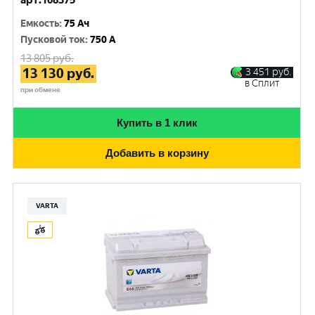
арт.108375
Емкость
:
75 Ач
Пусковой ток
:
750 A
13 805
руб.
13 130
руб.
3 451
руб.
в Сплит
при обмене
Купить в 1 клик
Добавить в корзину
VARTA