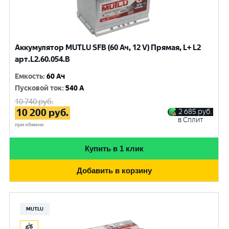
Аккумулятор MUTLU SFB (60 Ач, 12 V) Прямая, L+ L2
арт.L2.60.054.B
Емкость
:
60 Ач
Пусковой ток
:
540 A
10 740
руб.
10 200
руб.
2 685
руб.
в Сплит
при обмене
Купить в 1 клик
Добавить в корзину
MUTLU