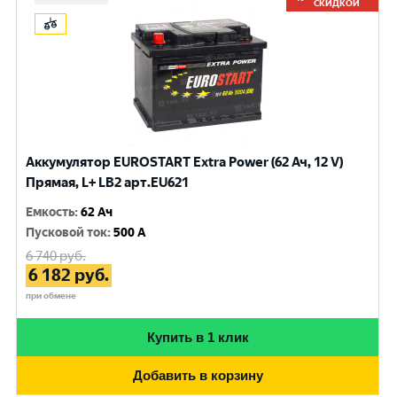
СКИДКОЙ
Аккумулятор EUROSTART Extra Power (62 Ач, 12 V)
Прямая, L+ LB2 арт.EU621
Емкость
:
62 Ач
Пусковой ток
:
500 A
6 740
руб.
6 182
руб.
при обмене
Купить в 1 клик
Добавить в корзину