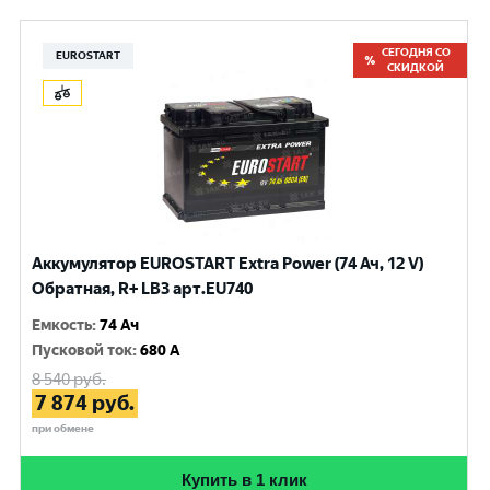
СЕГОДНЯ СО
EUROSTART
СКИДКОЙ
Аккумулятор EUROSTART Extra Power (74 Ач, 12 V)
Обратная, R+ LB3 арт.EU740
Емкость
:
74 Ач
Пусковой ток
:
680 A
8 540
руб.
7 874
руб.
при обмене
Купить в 1 клик