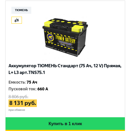
ТЮМЕНЬ
Аккумулятор ТЮМЕНЬ Стандарт (75 Ач, 12 V) Прямая,
L+ L3 арт.TNS75.1
Емкость
:
75 Ач
Пусковой ток
:
660 A
8 806
руб.
8 131
руб.
при обмене
Купить в 1 клик