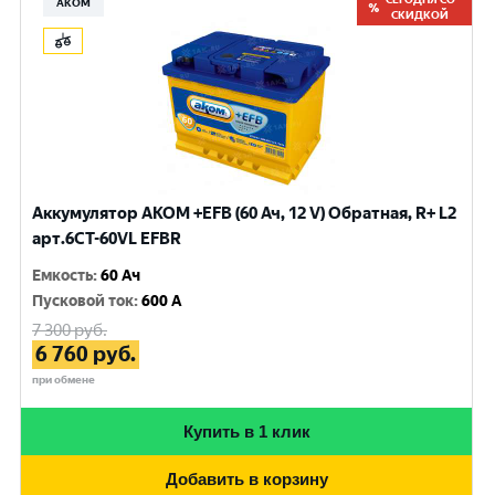
АКОМ
СКИДКОЙ
Аккумулятор AKOM +EFB (60 Ач, 12 V) Обратная, R+ L2
арт.6CТ-60VL EFBR
Емкость
:
60 Ач
Пусковой ток
:
600 A
7 300
руб.
6 760
руб.
при обмене
Купить в 1 клик
Добавить в корзину