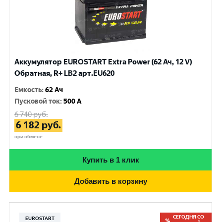
Аккумулятор EUROSTART Extra Power (62 Ач, 12 V)
Обратная, R+ LB2 арт.EU620
Емкость
:
62 Ач
Пусковой ток
:
500 A
6 740
руб.
6 182
руб.
при обмене
Купить в 1 клик
Добавить в корзину
СЕГОДНЯ СО
EUROSTART