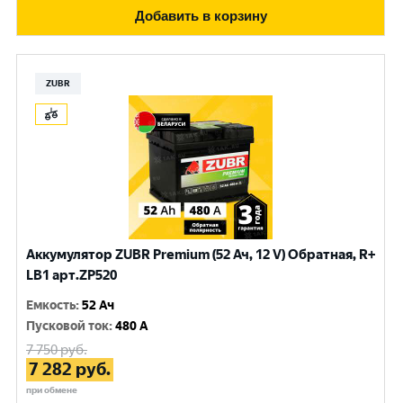
Добавить в корзину
ZUBR
Аккумулятор ZUBR Premium (52 Ач, 12 V) Обратная, R+
LB1 арт.ZP520
Емкость
:
52 Ач
Пусковой ток
:
480 A
7 750
руб.
7 282
руб.
при обмене